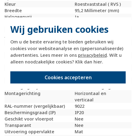
Kleur
Roestvaststaal ( RVS )
Breedte
95,2 Millimeter (mm)
Halogeenvrij
Ja
Hoogte
95,2 Millimeter (mm)
Wij gebruiken cookies
Diepte
9,8 Millimeter (mm)
Aantal eenheden
1
Om u de beste ervaring te bieden gebruiken wij
Met klapdeksel
Nee
cookies voor websiteanalyse en (gepersonaliseerde)
Oppervlaktebescherming
Geborsteld
Inbouwhoogte
52 Millimeter (mm)
advertenties. Lees meer in ons
privacybeleid
. Wilt u
Inbouwbreedte
52 Millimeter (mm)
alleen noodzakelijke cookies? Klik dan
hier
.
Tekstveld/beschrijvingsvlak
Nee
Materiaalkwaliteit
Roestvaststaal ( RVS )
Cookies accepteren
Materiaal
Metaal
Bevestigingswijze
Klembevestiging
Montagerichting
Horizontaal en
verticaal
RAL-nummer (vergelijkbaar)
9022
Beschermingsgraad (IP)
IP20
Geschikt voor vloerpot
Nee
Transparant
Nee
Uitvoering oppervlakte
Mat