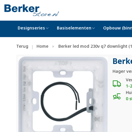
Designseries
Basiselementen
Opbouw (binn
Terug
Home
Berker led mod 230v q7 downlight (
|
Berk
Hager ve
Ve
1-
Hu
0 s