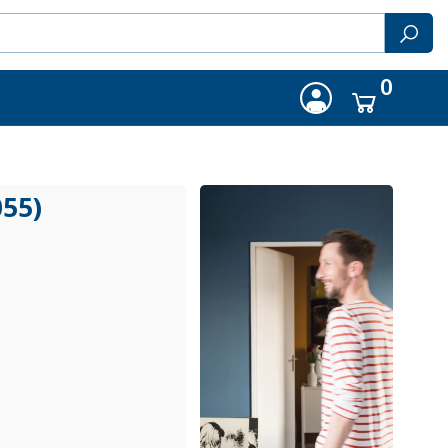
0
055)