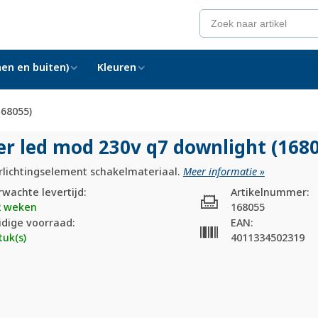
en en buiten)
Kleuren
168055)
er led mod 230v q7 downlight (168
rlichtingselement schakelmateriaal.
Meer informatie »
rwachte levertijd:
Artikelnummer:
2 weken
168055
idige voorraad:
EAN:
tuk(s)
4011334502319