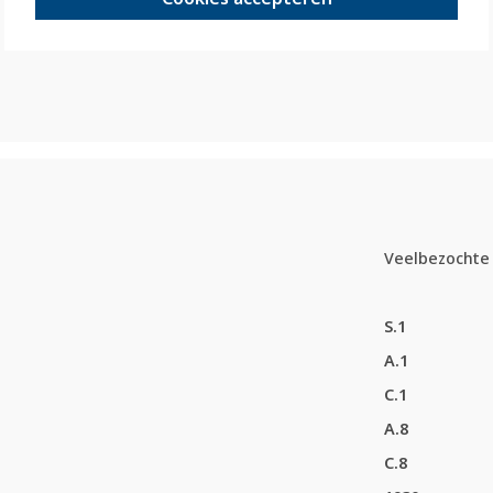
Veelbezochte 
S.1
A.1
C.1
A.8
C.8