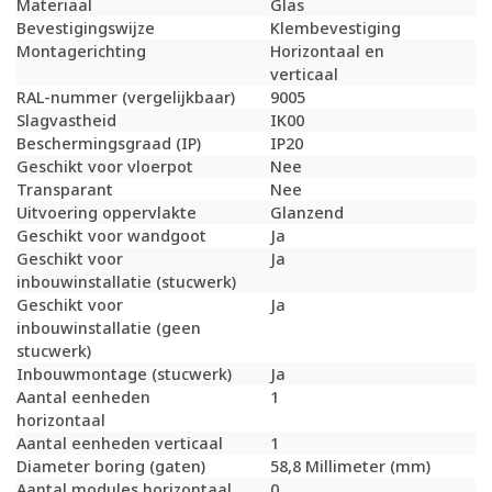
Materiaal
Glas
Bevestigingswijze
Klembevestiging
Montagerichting
Horizontaal en
verticaal
RAL-nummer (vergelijkbaar)
9005
Slagvastheid
IK00
Beschermingsgraad (IP)
IP20
Geschikt voor vloerpot
Nee
Transparant
Nee
Uitvoering oppervlakte
Glanzend
Geschikt voor wandgoot
Ja
Geschikt voor
Ja
inbouwinstallatie (stucwerk)
Geschikt voor
Ja
inbouwinstallatie (geen
stucwerk)
Inbouwmontage (stucwerk)
Ja
Aantal eenheden
1
horizontaal
Aantal eenheden verticaal
1
Diameter boring (gaten)
58,8 Millimeter (mm)
Aantal modules horizontaal
0