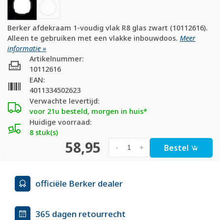
Berker afdekraam 1-voudig vlak R8 glas zwart (10112616).
Alleen te gebruiken met een vlakke inbouwdoos.
Meer
informatie »
Artikelnummer:
10112616
EAN:
4011334502623
Verwachte levertijd:
voor 21u besteld, morgen in huis*
Huidige voorraad:
8 stuk(s)
58,95
Bestel
-
+
officiële Berker dealer
365 dagen retourrecht