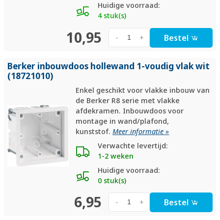
Huidige voorraad:
4 stuk(s)
10,95
Bestel
-
+
Berker inbouwdoos hollewand 1-voudig vlak wit
(18721010)
Enkel geschikt voor vlakke inbouw van
de Berker R8 serie met vlakke
afdekramen. Inbouwdoos voor
montage in wand/plafond,
kunststof.
Meer informatie »
Verwachte levertijd:
1-2 weken
Huidige voorraad:
0 stuk(s)
6,95
Bestel
-
+