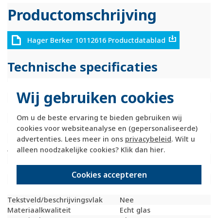
Productomschrijving
Hager Berker 10112616 Productdatablad
Technische specificaties
Specificatie
Waarde
Wij gebruiken cookies
Kleur
Zwart
Breedte
90 Millimeter (mm)
Om u de beste ervaring te bieden gebruiken wij
Halogeenvrij
Ja
Hoogte
90 Millimeter (mm)
cookies voor websiteanalyse en (gepersonaliseerde)
Diepte
7,5 Millimeter (mm)
advertenties. Lees meer in ons
privacybeleid
. Wilt u
Aantal eenheden
1
alleen noodzakelijke cookies? Klik dan
hier
.
Met klapdeksel
Nee
Oppervlaktebescherming
Onbehandeld
Cookies accepteren
Inbouwhoogte
90 Millimeter (mm)
Inbouwbreedte
90 Millimeter (mm)
Tekstveld/beschrijvingsvlak
Nee
Materiaalkwaliteit
Echt glas