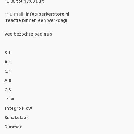
13:00 tot 17:00 uur)
E-mail:
info@berkerstore.nl
(reactie binnen één werkdag)
Veelbezochte pagina's
S.1
A.1
C.1
A.8
C.8
1930
Integro Flow
Schakelaar
Dimmer