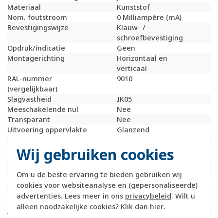
Materiaal
Kunststof
Nom. foutstroom
0 Milliampère (mA)
Bevestigingswijze
Klauw- /
schroefbevestiging
Opdruk/indicatie
Geen
Montagerichting
Horizontaal en
verticaal
RAL-nummer
9010
(vergelijkbaar)
Slagvastheid
IK05
Meeschakelende nul
Nee
Transparant
Nee
Uitvoering oppervlakte
Glanzend
Met glaszekering
Nee
Wij gebruiken cookies
Met doorlusvoorziening
Ja
Geschikt voor
IP44
beschermingsgraad (IP)
Om u de beste ervaring te bieden gebruiken wij
Schakelmateriaalbreedte
71 Millimeter (mm)
cookies voor websiteanalyse en (gepersonaliseerde)
Schakelmateriaalhoogte
71 Millimeter (mm)
advertenties. Lees meer in ons
privacybeleid
. Wilt u
Schakelmateriaaldiepte
42 Millimeter (mm)
alleen noodzakelijke cookies? Klik dan
hier
.
Aantal contactdozen
0