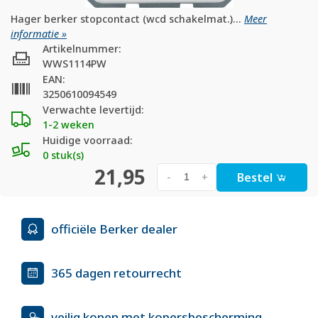
Hager berker stopcontact (wcd schakelmat.)...
Meer
informatie »
Artikelnummer:
WWS1114PW
EAN:
3250610094549
Verwachte levertijd:
1-2 weken
Huidige voorraad:
0 stuk(s)
21,95
Bestel
-
+
officiële Berker dealer
365 dagen retourrecht
veilig kopen met kopersbescherming