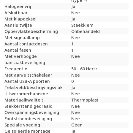
(type F)
Halogeenvrij
Ja
Afsluitbaar
Nee
Met klapdeksel
Ja
Aansluitwijze
Steekklem
Oppervlaktebescherming
Onbehandeld
Met signaallamp
Nee
Aantal contactdozen
1
Aantal fasen
1
Met verhoogde
Nee
aanraakbeveiliging
Frequentie
50 - 60 Hertz
Met aan/uitschakelaar
Nee
Aantal USB-A poorten
0
Tekstveld/beschrijvingsvlak
Ja
Uitwerpmechanisme
Nee
Materiaalkwaliteit
Thermoplast
Stekkerstand gedraaid
Nee
Overspanningsbeveiliging
Nee
Foutstroombeveiliging
Nee
Speciale voeding
Geen
Geïsoleerde montage
Ja