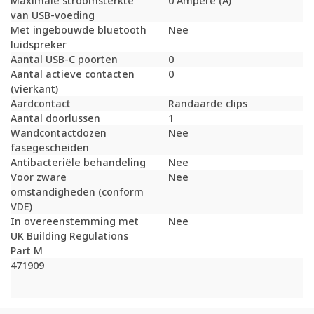
Maximale stroomsterkte
0 Ampère (A)
van USB-voeding
Met ingebouwde bluetooth
Nee
luidspreker
Aantal USB-C poorten
0
Aantal actieve contacten
0
(vierkant)
Aardcontact
Randaarde clips
Aantal doorlussen
1
Wandcontactdozen
Nee
fasegescheiden
Antibacteriële behandeling
Nee
Voor zware
Nee
omstandigheden (conform
VDE)
In overeenstemming met
Nee
UK Building Regulations
Part M
471909