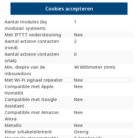
schakelbaar
Cookies accepteren
Met functieverlichting
Nee
Met oriëntatieverlichting
Nee
Aantal modules (bij
1
modulair systeem)
Met IFTTT ondersteuning
Nee
Aantal actieve contacten
2
(rond)
Aantal actieve contacten
0
(vlak)
Min. diepte van de
40 Millimeter (mm)
inbouwdoos
Met Wi-Fi signaal repeater
Nee
Compatible met Apple
Nee
HomeKit
Compatible met Google
Nee
Assistant
Compatible met Amazon
Nee
Alexa
Metallic
Nee
Kleur schakelelement
Overig