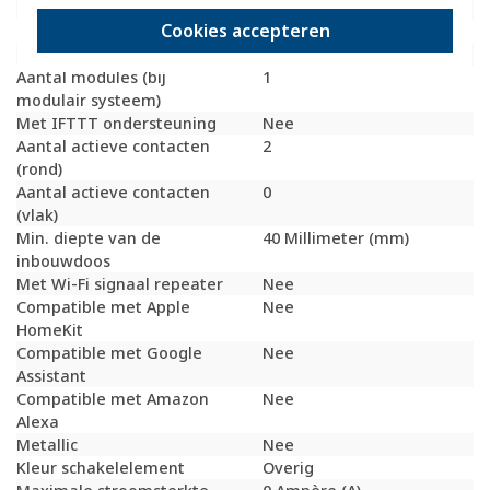
schakelbaar
Cookies accepteren
Met functieverlichting
Nee
Met oriëntatieverlichting
Nee
Aantal modules (bij
1
modulair systeem)
Met IFTTT ondersteuning
Nee
Aantal actieve contacten
2
(rond)
Aantal actieve contacten
0
(vlak)
Min. diepte van de
40 Millimeter (mm)
inbouwdoos
Met Wi-Fi signaal repeater
Nee
Compatible met Apple
Nee
HomeKit
Compatible met Google
Nee
Assistant
Compatible met Amazon
Nee
Alexa
Metallic
Nee
Kleur schakelelement
Overig