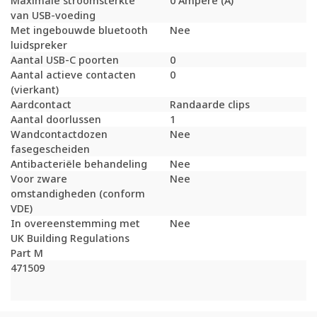
Maximale stroomsterkte
0 Ampère (A)
van USB-voeding
Met ingebouwde bluetooth
Nee
luidspreker
Aantal USB-C poorten
0
Aantal actieve contacten
0
(vierkant)
Aardcontact
Randaarde clips
Aantal doorlussen
1
Wandcontactdozen
Nee
fasegescheiden
Antibacteriële behandeling
Nee
Voor zware
Nee
omstandigheden (conform
VDE)
In overeenstemming met
Nee
UK Building Regulations
Part M
471509