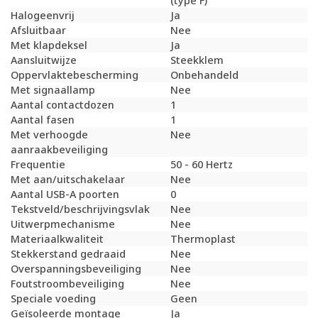
(type F)
Halogeenvrij
Ja
Afsluitbaar
Nee
Met klapdeksel
Ja
Aansluitwijze
Steekklem
Oppervlaktebescherming
Onbehandeld
Met signaallamp
Nee
Aantal contactdozen
1
Aantal fasen
1
Met verhoogde
Nee
aanraakbeveiliging
Frequentie
50 - 60 Hertz
Met aan/uitschakelaar
Nee
Aantal USB-A poorten
0
Tekstveld/beschrijvingsvlak
Nee
Uitwerpmechanisme
Nee
Materiaalkwaliteit
Thermoplast
Stekkerstand gedraaid
Nee
Overspanningsbeveiliging
Nee
Foutstroombeveiliging
Nee
Speciale voeding
Geen
Geïsoleerde montage
Ja