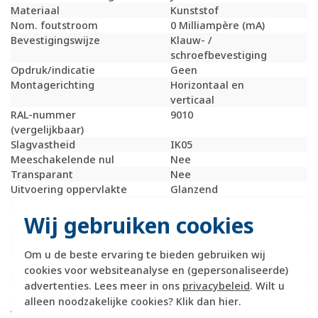
Materiaal
Kunststof
Nom. foutstroom
0 Milliampère (mA)
Bevestigingswijze
Klauw- /
schroefbevestiging
Opdruk/indicatie
Geen
Montagerichting
Horizontaal en
verticaal
RAL-nummer
9010
(vergelijkbaar)
Slagvastheid
IK05
Meeschakelende nul
Nee
Transparant
Nee
Uitvoering oppervlakte
Glanzend
Met glaszekering
Nee
Wij gebruiken cookies
Met doorlusvoorziening
Ja
Geschikt voor
IP44
beschermingsgraad (IP)
Om u de beste ervaring te bieden gebruiken wij
Schakelmateriaalbreedte
71 Millimeter (mm)
cookies voor websiteanalyse en (gepersonaliseerde)
Schakelmateriaalhoogte
71 Millimeter (mm)
advertenties. Lees meer in ons
privacybeleid
. Wilt u
Schakelmateriaaldiepte
53,5 Millimeter (mm)
alleen noodzakelijke cookies? Klik dan
hier
.
Aantal contactdozen
0