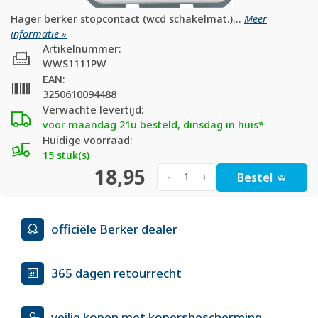
Hager berker stopcontact (wcd schakelmat.)...
Meer
informatie »
Artikelnummer:
WWS1111PW
EAN:
3250610094488
Verwachte levertijd:
voor maandag 21u besteld, dinsdag in huis*
Huidige voorraad:
15 stuk(s)
18,95
Bestel
-
+
officiële Berker dealer
365 dagen retourrecht
veilig kopen met kopersbescherming