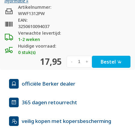
informatie »
Artikelnummer:
WWF1312PW
EAN:
3250610094037
Verwachte levertijd:
1-2 weken
Huidige voorraad:
0 stuk(s)
17,95
Bestel
-
+
officiële Berker dealer
365 dagen retourrecht
veilig kopen met kopersbescherming