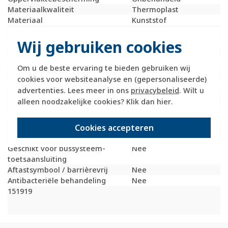
Materiaalkwaliteit
Thermoplast
Materiaal
Kunststof
Bevestigingswijze
Klembevestiging
Wij gebruiken cookies
Opdruk/indicatie
Geen
Controlevenster/verlicht
Nee
RAL-nummer (vergelijkbaar)
9010
Om u de beste ervaring te bieden gebruiken wij
Slagvastheid
IK05
cookies voor websiteanalyse en (gepersonaliseerde)
Met indicatieveld
Nee
advertenties. Lees meer in ons
privacybeleid
. Wilt u
Met verwisselbare
Nee
alleen noodzakelijke cookies? Klik dan
hier
.
lens/symbool
Uitvoering oppervlakte
Glanzend
Cookies accepteren
Geschikt voor
IP44
beschermingsgraad (IP)
Geschikt voor bussysteem-
Nee
toetsaansluiting
Aftastsymbool / barrièrevrij
Nee
Antibacteriële behandeling
Nee
151919