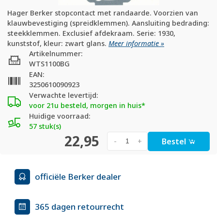
Hager Berker stopcontact met randaarde. Voorzien van
klauwbevestiging (spreidklemmen). Aansluiting bedrading:
steekklemmen. Exclusief afdekraam. Serie: 1930,
kunststof, kleur: zwart glans.
Meer informatie »
Artikelnummer:
WTS1100BG
EAN:
3250610090923
Verwachte levertijd:
voor 21u besteld, morgen in huis*
Huidige voorraad:
57 stuk(s)
22,95
Bestel
-
+
officiële Berker dealer
365 dagen retourrecht