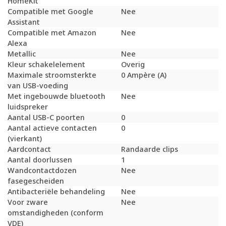
HomeKit
Compatible met Google
Nee
Assistant
Compatible met Amazon
Nee
Alexa
Metallic
Nee
Kleur schakelelement
Overig
Maximale stroomsterkte
0 Ampère (A)
van USB-voeding
Met ingebouwde bluetooth
Nee
luidspreker
Aantal USB-C poorten
0
Aantal actieve contacten
0
(vierkant)
Aardcontact
Randaarde clips
Aantal doorlussen
1
Wandcontactdozen
Nee
fasegescheiden
Antibacteriële behandeling
Nee
Voor zware
Nee
omstandigheden (conform
VDE)