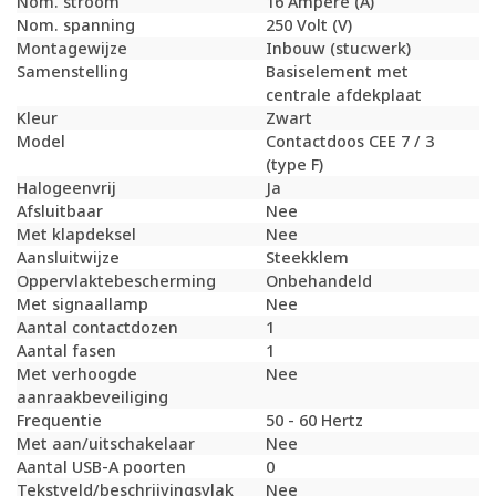
Nom. stroom
16 Ampère (A)
Nom. spanning
250 Volt (V)
Montagewijze
Inbouw (stucwerk)
Samenstelling
Basiselement met
centrale afdekplaat
Kleur
Zwart
Model
Contactdoos CEE 7 / 3
(type F)
Halogeenvrij
Ja
Afsluitbaar
Nee
Met klapdeksel
Nee
Aansluitwijze
Steekklem
Oppervlaktebescherming
Onbehandeld
Met signaallamp
Nee
Aantal contactdozen
1
Aantal fasen
1
Met verhoogde
Nee
aanraakbeveiliging
Frequentie
50 - 60 Hertz
Met aan/uitschakelaar
Nee
Aantal USB-A poorten
0
Tekstveld/beschrijvingsvlak
Nee