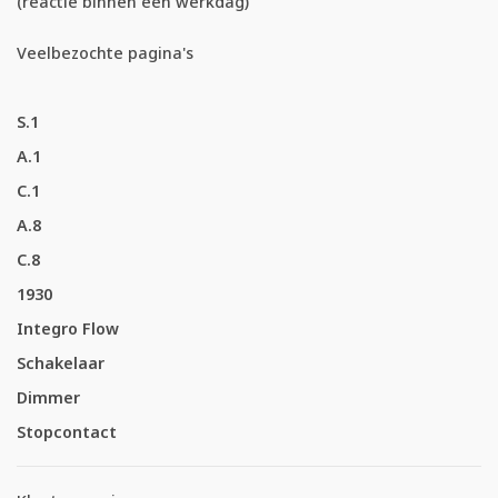
(reactie binnen één werkdag)
Veelbezochte pagina's
S.1
A.1
C.1
A.8
C.8
1930
Integro Flow
Schakelaar
Dimmer
Stopcontact