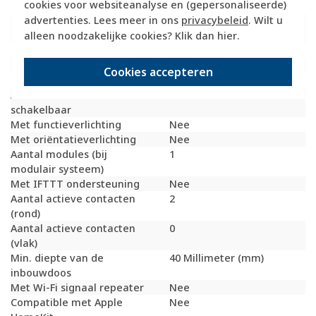
cookies voor websiteanalyse en (gepersonaliseerde)
Met doorlusvoorziening
Ja
advertenties. Lees meer in ons
privacybeleid
. Wilt u
Geschikt voor
IP20
beschermingsgraad (IP)
alleen noodzakelijke cookies? Klik dan
hier
.
Schakelmateriaalbreedte
71 Millimeter (mm)
Schakelmateriaalhoogte
71 Millimeter (mm)
Cookies accepteren
Schakelmateriaaldiepte
42 Millimeter (mm)
Aantal contactdozen
0
schakelbaar
Met functieverlichting
Nee
Met oriëntatieverlichting
Nee
Aantal modules (bij
1
modulair systeem)
Met IFTTT ondersteuning
Nee
Aantal actieve contacten
2
(rond)
Aantal actieve contacten
0
(vlak)
Min. diepte van de
40 Millimeter (mm)
inbouwdoos
Met Wi-Fi signaal repeater
Nee
Compatible met Apple
Nee