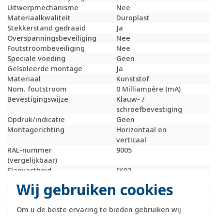
Uitwerpmechanisme
Nee
Materiaalkwaliteit
Duroplast
Stekkerstand gedraaid
Ja
Overspanningsbeveiliging
Nee
Foutstroombeveiliging
Nee
Speciale voeding
Geen
Geïsoleerde montage
Ja
Materiaal
Kunststof
Nom. foutstroom
0 Milliampère (mA)
Bevestigingswijze
Klauw- /
schroefbevestiging
Opdruk/indicatie
Geen
Montagerichting
Horizontaal en
verticaal
RAL-nummer
9005
(vergelijkbaar)
Slagvastheid
IK02
Meeschakelende nul
Nee
Wij gebruiken cookies
Transparant
Nee
Uitvoering oppervlakte
Glanzend
Om u de beste ervaring te bieden gebruiken wij
Met glaszekering
Nee