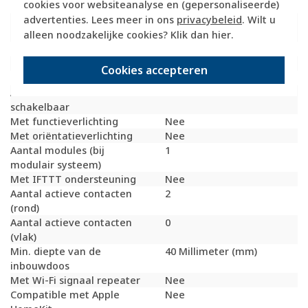
cookies voor websiteanalyse en (gepersonaliseerde)
Met doorlusvoorziening
Ja
advertenties. Lees meer in ons
privacybeleid
. Wilt u
Geschikt voor
IP20
beschermingsgraad (IP)
alleen noodzakelijke cookies? Klik dan
hier
.
Schakelmateriaalbreedte
71 Millimeter (mm)
Schakelmateriaalhoogte
71 Millimeter (mm)
Cookies accepteren
Schakelmateriaaldiepte
42 Millimeter (mm)
Aantal contactdozen
0
schakelbaar
Met functieverlichting
Nee
Met oriëntatieverlichting
Nee
Aantal modules (bij
1
modulair systeem)
Met IFTTT ondersteuning
Nee
Aantal actieve contacten
2
(rond)
Aantal actieve contacten
0
(vlak)
Min. diepte van de
40 Millimeter (mm)
inbouwdoos
Met Wi-Fi signaal repeater
Nee
Compatible met Apple
Nee