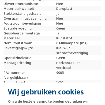
Uitwerpmechanisme
Nee
Materiaalkwaliteit
Duroplast
Stekkerstand gedraaid
Ja
Overspanningsbeveiliging
Nee
Foutstroombeveiliging
Nee
Speciale voeding
Geen
Geïsoleerde montage
Ja
Materiaal
Kunststof
Nom. foutstroom
0 Milliampère (mA)
Bevestigingswijze
Klauw- /
schroefbevestiging
Opdruk/indicatie
Geen
Montagerichting
Horizontaal en
verticaal
RAL-nummer
9005
(vergelijkbaar)
Slagvastheid
IK02
Meeschakelende nul
Nee
Wij gebruiken cookies
Transparant
Nee
Uitvoering oppervlakte
Glanzend
Om u de beste ervaring te bieden gebruiken wij
Met glaszekering
Nee