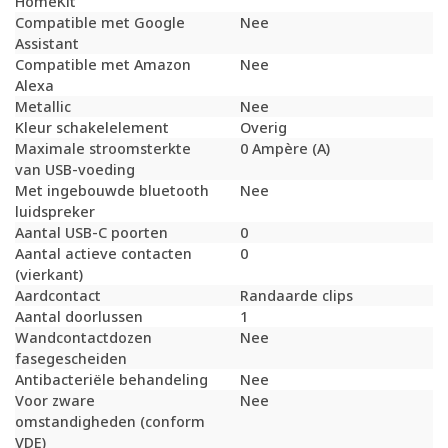
HomeKit
Compatible met Google
Nee
Assistant
Compatible met Amazon
Nee
Alexa
Metallic
Nee
Kleur schakelelement
Overig
Maximale stroomsterkte
0 Ampère (A)
van USB-voeding
Met ingebouwde bluetooth
Nee
luidspreker
Aantal USB-C poorten
0
Aantal actieve contacten
0
(vierkant)
Aardcontact
Randaarde clips
Aantal doorlussen
1
Wandcontactdozen
Nee
fasegescheiden
Antibacteriële behandeling
Nee
Voor zware
Nee
omstandigheden (conform
VDE)