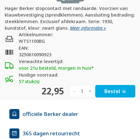
Hager Berker stopcontact met randaarde. Voorzien van
klauwbevestiging (spreidklemmen). Aansluiting bedrading:
steekklemmen. Exclusief afdekraam. Serie: 1930,
kunststof, kleur: zwart glans.
Meer informatie »
Artikelnummer:
WTS1100BG
EAN:
3250610090923
Verwachte levertijd:
voor 21u besteld, morgen in huis*
Huidige voorraad:
57 stuk(s)
22,95
Bestel
-
+
officiële Berker dealer
365 dagen retourrecht