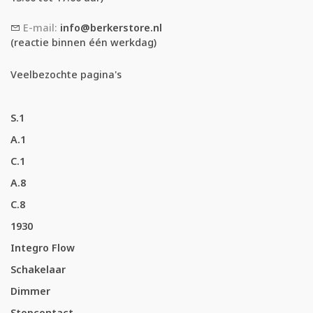
E-mail:
info@berkerstore.nl
(reactie binnen één werkdag)
Veelbezochte pagina's
S.1
A.1
C.1
A.8
C.8
1930
Integro Flow
Schakelaar
Dimmer
Stopcontact