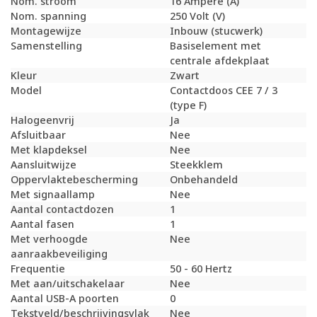
Nom. stroom
16 Ampère (A)
Nom. spanning
250 Volt (V)
Montagewijze
Inbouw (stucwerk)
Samenstelling
Basiselement met
centrale afdekplaat
Kleur
Zwart
Model
Contactdoos CEE 7 / 3
(type F)
Halogeenvrij
Ja
Afsluitbaar
Nee
Met klapdeksel
Nee
Aansluitwijze
Steekklem
Oppervlaktebescherming
Onbehandeld
Met signaallamp
Nee
Aantal contactdozen
1
Aantal fasen
1
Met verhoogde
Nee
aanraakbeveiliging
Frequentie
50 - 60 Hertz
Met aan/uitschakelaar
Nee
Aantal USB-A poorten
0
Tekstveld/beschrijvingsvlak
Nee