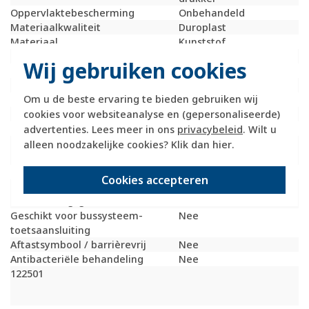
Oppervlaktebescherming
Onbehandeld
Materiaalkwaliteit
Duroplast
Materiaal
Kunststof
Bevestigingswijze
Klembevestiging
Wij gebruiken cookies
Opdruk/indicatie
Geen
Controlevenster/verlicht
Ja
Om u de beste ervaring te bieden gebruiken wij
RAL-nummer (vergelijkbaar)
9005
cookies voor websiteanalyse en (gepersonaliseerde)
Slagvastheid
IK02
Met indicatieveld
Nee
advertenties. Lees meer in ons
privacybeleid
. Wilt u
Met verwisselbare
Nee
alleen noodzakelijke cookies? Klik dan
hier
.
lens/symbool
Uitvoering oppervlakte
Glanzend
Cookies accepteren
Geschikt voor
IP20
beschermingsgraad (IP)
Geschikt voor bussysteem-
Nee
toetsaansluiting
Aftastsymbool / barrièrevrij
Nee
Antibacteriële behandeling
Nee
122501