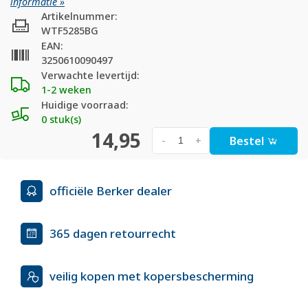
informatie »
Artikelnummer:
WTF5285BG
EAN:
3250610090497
Verwachte levertijd:
1-2 weken
Huidige voorraad:
0 stuk(s)
14,95
Bestel
-
+
officiële Berker dealer
365 dagen retourrecht
veilig kopen met kopersbescherming