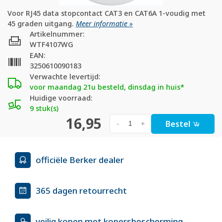
Voor RJ45 data stopcontact CAT3 en CAT6A 1-voudig met
45 graden uitgang.
Meer informatie »
Artikelnummer:
WTF4107WG
EAN:
3250610090183
Verwachte levertijd:
voor maandag 21u besteld, dinsdag in huis*
Huidige voorraad:
9 stuk(s)
16,95
Bestel
-
+
officiële Berker dealer
365 dagen retourrecht
veilig kopen met kopersbescherming