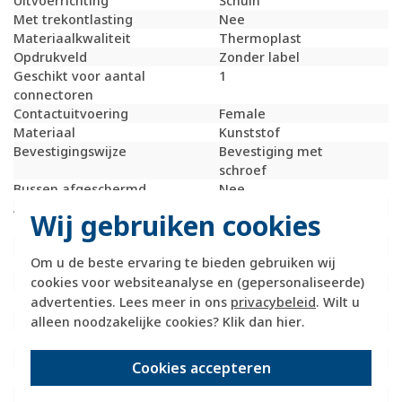
Uitvoerrichting
Schuin
Met trekontlasting
Nee
Materiaalkwaliteit
Thermoplast
Opdrukveld
Zonder label
Geschikt voor aantal
1
connectoren
Contactuitvoering
Female
Materiaal
Kunststof
Bevestigingswijze
Bevestiging met
schroef
Bussen afgeschermd
Nee
Afgeschermde behuizing
Nee
Wij gebruiken cookies
Met verlichting
Nee
Kroonsteen
Nee
Om u de beste ervaring te bieden gebruiken wij
RAL-nummer (vergelijkbaar)
9010
cookies voor websiteanalyse en (gepersonaliseerde)
Met stofbescherming
Nee
advertenties. Lees meer in ons
privacybeleid
. Wilt u
Met opdruk
Nee
Slagvastheid
IK02
alleen noodzakelijke cookies? Klik dan
hier
.
Incl. connectoren
Nee
Draagring
Nee
Cookies accepteren
Transparant
Nee
Uitvoering oppervlakte
Glanzend