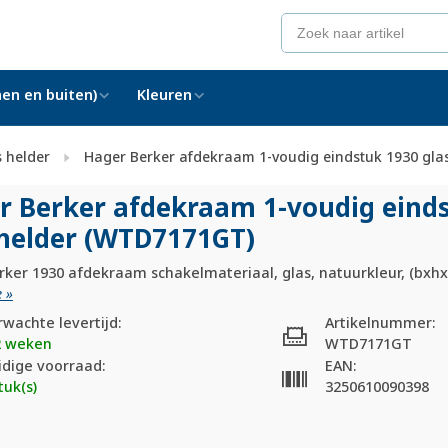
en en buiten)
Kleuren
s helder
Hager Berker afdekraam 1-voudig eindstuk 1930 gl
r Berker afdekraam 1-voudig eind
 helder (WTD7171GT)
rker 1930 afdekraam schakelmateriaal, glas, natuurkleur, (bxh
 »
rwachte levertijd:
Artikelnummer:
2 weken
WTD7171GT
idige voorraad:
EAN:
tuk(s)
3250610090398