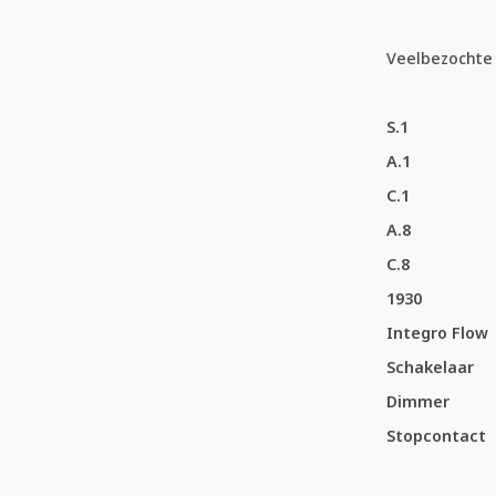
Veelbezochte 
S.1
A.1
C.1
A.8
C.8
1930
Integro Flow
Schakelaar
Dimmer
Stopcontact