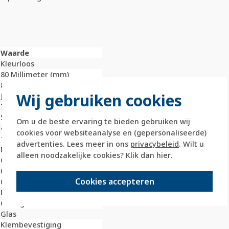
Waarde
Kleurloos
80 Millimeter (mm)
80 Millimeter (mm)
Wij gebruiken cookies
Ja
77 Millimeter (mm)
5,8 Millimeter (mm)
Om u de beste ervaring te bieden gebruiken wij
45 Millimeter (mm)
cookies voor websiteanalyse en (gepersonaliseerde)
1
advertenties. Lees meer in ons
privacybeleid
. Wilt u
Nee
alleen noodzakelijke cookies? Klik dan
hier
.
Onbehandeld
0 Millimeter (mm)
Cookies accepteren
0 Millimeter (mm)
Nee
Overig
Glas
Klembevestiging