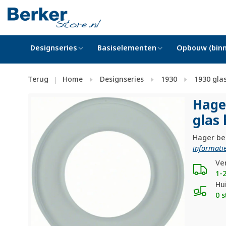
Designseries
Basiselementen
Opbouw (binn
Terug
Home
Designseries
1930
1930 gla
|
Hage
glas
Hager be
informatie
Ve
1-
Hu
0 s