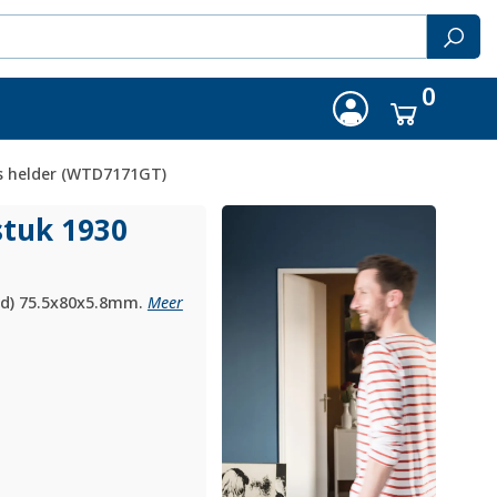
0
as helder (WTD7171GT)
stuk 1930
xd) 75.5x80x5.8mm.
Meer