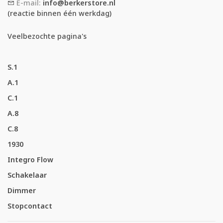
E-mail:
info@berkerstore.nl
(reactie binnen één werkdag)
Veelbezochte pagina's
S.1
A.1
C.1
A.8
C.8
1930
Integro Flow
Schakelaar
Dimmer
Stopcontact