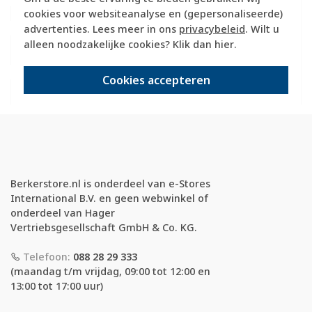
cookies voor websiteanalyse en (gepersonaliseerde)
Materiaal
Kunststof
RAL-nummer (vergelijkbaar)
9010
advertenties. Lees meer in ons
privacybeleid
. Wilt u
Geschikt voor opbouwbak
Ja
alleen noodzakelijke cookies? Klik dan
hier
.
inbouwschakelmateriaal
181309
Cookies accepteren
Berkerstore.nl is onderdeel van e-Stores
International B.V. en geen webwinkel of
onderdeel van Hager
Vertriebsgesellschaft GmbH & Co. KG.
Telefoon:
088 28 29 333
(maandag t/m vrijdag, 09:00 tot 12:00 en
13:00 tot 17:00 uur)