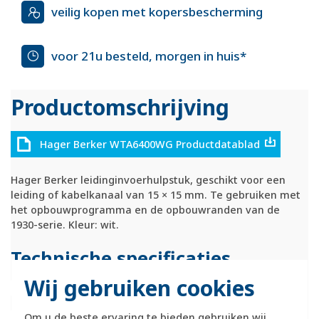
veilig kopen met kopersbescherming
voor 21u besteld, morgen in huis*
Productomschrijving
Hager Berker WTA6400WG Productdatablad
Hager Berker leidinginvoerhulpstuk, geschikt voor een
leiding of kabelkanaal van 15 × 15 mm. Te gebruiken met
het opbouwprogramma en de opbouwranden van de
1930-serie. Kleur: wit.
Technische specificaties
Wij gebruiken cookies
Specificatie
Waarde
Kleur
Wit
Om u de beste ervaring te bieden gebruiken wij
Model
Koppelstuk