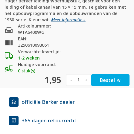
Hager Berker leidinginvoerhulpstuk, geschikt voor een
leiding of kabelkanaal van 15 × 15 mm. Te gebruiken met
het opbouwprogramma en de opbouwranden van de
1930-serie. Kleur: wit.
Meer informatie »
Artikelnummer:
WTA6400WG
EAN:
3250610093061
Verwachte levertijd:
1-2 weken
Huidige voorraad:
0 stuk(s)
1,95
Bestel
-
+
officiële Berker dealer
365 dagen retourrecht