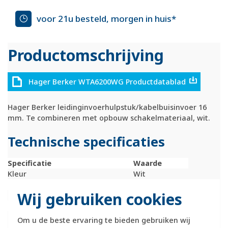
voor 21u besteld, morgen in huis*
Productomschrijving
Hager Berker WTA6200WG Productdatablad
Hager Berker leidinginvoerhulpstuk/kabelbuisinvoer 16
mm. Te combineren met opbouw schakelmateriaal, wit.
Technische specificaties
Specificatie
Waarde
Kleur
Wit
Model
Koppelstuk
Wij gebruiken cookies
Materiaal
Kunststof
RAL-nummer (vergelijkbaar)
9010
Geschikt voor opbouwbak
Ja
Om u de beste ervaring te bieden gebruiken wij
inbouwschakelmateriaal