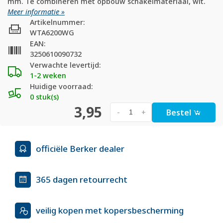
mm. Te combineren met opbouw schakelmateriaal, wit.
Meer informatie »
Artikelnummer:
WTA6200WG
EAN:
3250610090732
Verwachte levertijd:
1-2 weken
Huidige voorraad:
0 stuk(s)
3,95
Bestel
-
+
officiële Berker dealer
365 dagen retourrecht
veilig kopen met kopersbescherming