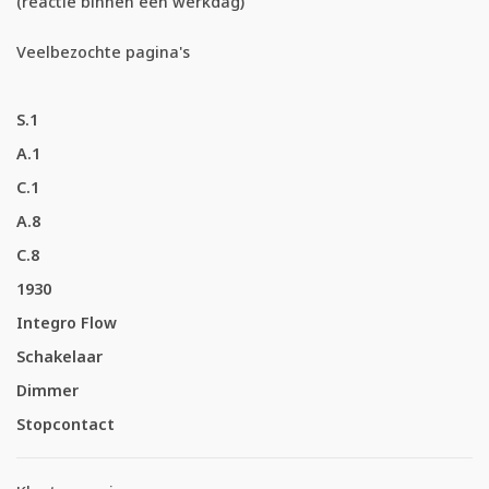
(reactie binnen één werkdag)
Veelbezochte pagina's
S.1
A.1
C.1
A.8
C.8
1930
Integro Flow
Schakelaar
Dimmer
Stopcontact