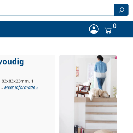
0
voudig
) 83x83x23mm, 1
..
Meer informatie »