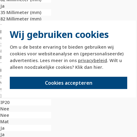
Ja
35 Millimeter (mm)
82 Millimeter (mm)
1
Wij gebruiken cookies
Nee
Overig
35 Millimeter (mm)
Om u de beste ervaring te bieden gebruiken wij
82 Millimeter (mm)
cookies voor websiteanalyse en (gepersonaliseerde)
Nee
advertenties. Lees meer in ons
privacybeleid
. Wilt u
Thermoplast
alleen noodzakelijke cookies? Klik dan
hier
.
Kunststof
Schroefbevestiging
Cookies accepteren
Verticaal
9010
IK05
IP20
Nee
Nee
Mat
Ja
Ja