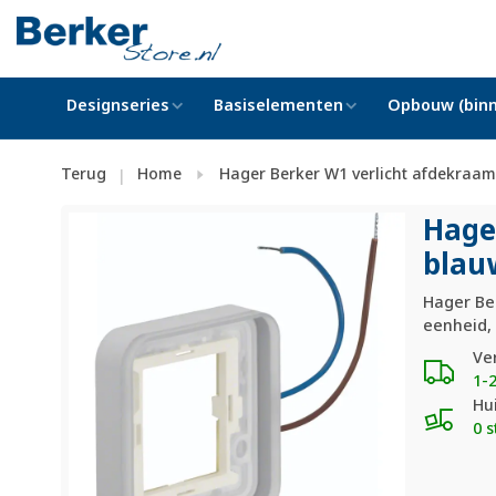
Designseries
Basiselementen
Opbouw (binn
Terug
Home
Hager Berker W1 verlicht afdekraa
|
Hage
blau
Hager Be
eenheid, 
Ve
1-
Hu
0 s