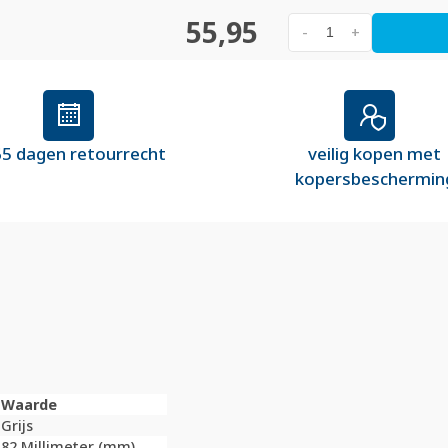
55,95
-
+
5 dagen retourrecht
veilig kopen met
kopersbeschermin
Waarde
Grijs
82 Millimeter (mm)