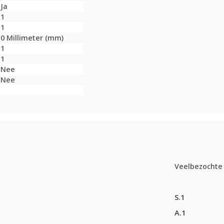
Ja
1
1
0 Millimeter (mm)
1
1
Nee
Nee
Veelbezochte 
S.1
A.1