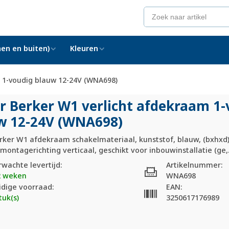
en en buiten)
Kleuren
m 1-voudig blauw 12-24V (WNA698)
r Berker W1 verlicht afdekraam 1-
w 12-24V (WNA698)
rker W1 afdekraam schakelmateriaal, kunststof, blauw, (bxhxd
montagerichting verticaal, geschikt voor inbouwinstallatie (ge,.
rwachte levertijd:
Artikelnummer:
2 weken
WNA698
idige voorraad:
EAN:
tuk(s)
3250617176989