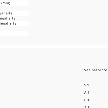
r (mm)
gahertz
Megahertz
Megahertz
Veelbezochte 
S.1
A.1
C.1
A.8