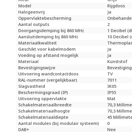
Model
Rijgdoos
Halogeenvrij
Ja
Oppervlaktebescherming
Onbehande
Aantal outputs
2
Doorgangsdemping bij 860 MHz
1 Decibel (d
Aansluitdemping bij 860 MHz
10 Decibel (
Materiaalkwaliteit
Thermoplas
Geschikt voor kabelmodem
Ja
Voeding op afstand mogelijk
Ja
Materiaal
Kunststof
Bevestigingswijze
Bevestiging
Uitvoering wandcontactdoos
TV
RAL-nummer (vergelijkbaar)
7011
Slagvastheid
IK05
Beschermingsgraad (IP)
IP55
Uitvoering oppervlakte
Mat
Schakelmateriaalbreedte
70,3 Millim
Schakelmateriaalhoogte
70,3 Millim
Schakelmateriaaldiepte
45 Millimet
Aantal modules (bij modulair systeem)
0
DAB+
Nee