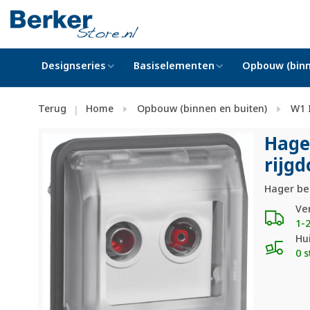
Designseries
Basiselementen
Opbouw (binn
Terug
Home
Opbouw (binnen en buiten)
W1 
|
Hage
rijg
Hager be
Ve
1-
Hu
0 s