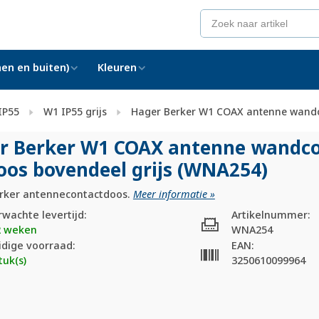
en en buiten)
Kleuren
IP55
W1 IP55 grijs
Hager Berker W1 COAX antenne wandco
r Berker W1 COAX antenne wandc
doos bovendeel grijs (WNA254)
rker antennecontactdoos.
Meer informatie »
rwachte levertijd:
Artikelnummer:
2 weken
WNA254
idige voorraad:
EAN:
tuk(s)
3250610099964