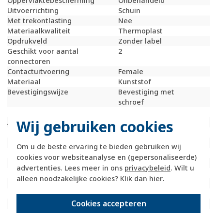
Oppervlaktebescherming
Onbehandeld
Uitvoerrichting
Schuin
Met trekontlasting
Nee
Materiaalkwaliteit
Thermoplast
Opdrukveld
Zonder label
Geschikt voor aantal
2
connectoren
Contactuitvoering
Female
Materiaal
Kunststof
Bevestigingswijze
Bevestiging met
schroef
Bussen afgeschermd
Nee
Wij gebruiken cookies
Afgeschermde behuizing
Nee
Met verlichting
Nee
Kroonsteen
Nee
Om u de beste ervaring te bieden gebruiken wij
RAL-nummer (vergelijkbaar)
9010
cookies voor websiteanalyse en (gepersonaliseerde)
Met stofbescherming
Nee
advertenties. Lees meer in ons
privacybeleid
. Wilt u
Met opdruk
Nee
alleen noodzakelijke cookies? Klik dan
hier
.
Slagvastheid
IK05
Incl. connectoren
Nee
Cookies accepteren
Draagring
Nee
Transparant
Nee