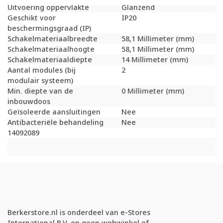
Uitvoering oppervlakte
Glanzend
Geschikt voor
IP20
beschermingsgraad (IP)
Schakelmateriaalbreedte
58,1 Millimeter (mm)
Schakelmateriaalhoogte
58,1 Millimeter (mm)
Schakelmateriaaldiepte
14 Millimeter (mm)
Aantal modules (bij
2
modulair systeem)
Min. diepte van de
0 Millimeter (mm)
inbouwdoos
Geïsoleerde aansluitingen
Nee
Antibacteriële behandeling
Nee
14092089
Berkerstore.nl is onderdeel van e-Stores
International B.V. en geen webwinkel of