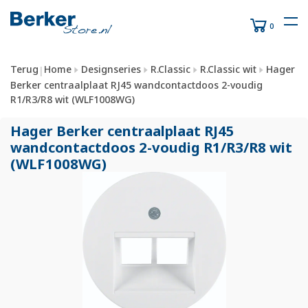
0
Terug
Home
Designseries
R.Classic
R.Classic wit
Hager
|
Berker centraalplaat RJ45 wandcontactdoos 2-voudig
R1/R3/R8 wit (WLF1008WG)
Hager Berker centraalplaat RJ45
wandcontactdoos 2-voudig R1/
R3/
R8 wit
(WLF1008WG)