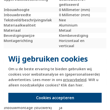
geëloxeerd
Inbouwhoogte
0 Millimeter (mm)
Inbouwbreedte
0 Millimeter (mm)
Tekstveld/beschrijvingsvlak
Nee
Materiaalkwaliteit
Aluminium
Materiaal
Metaal
Bevestigingswijze
Klembevestiging
Montagerichting
Horizontaal en
verticaal
RAL-nummer
9006
Wij gebruiken cookies
(vergelijkbaar)
Slagvastheid
IK07
Beschermingsgraad (IP)
IP20
Om u de beste ervaring te bieden gebruiken wij
Geschikt voor vloerpot
Nee
cookies voor websiteanalyse en (gepersonaliseerde)
Transparant
Nee
advertenties. Lees meer in ons
privacybeleid
. Wilt u
Uitvoering oppervlakte
Mat
alleen noodzakelijke cookies? Klik dan
hier
.
Geschikt voor wandgoot
Ja
Geschikt voor
Ja
Cookies accepteren
inbouwinstallatie (geen
stucwerk)
Inbouwmontage (stucwerk)
Ja