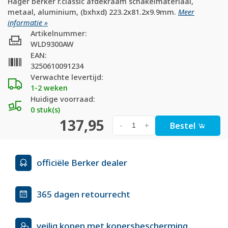
Hager berker r.classic afdekraam schakelmateriaal,
metaal, aluminium, (bxhxd) 223.2x81.2x9.9mm.
Meer
informatie »
Artikelnummer:
WLD9300AW
EAN:
3250610091234
Verwachte levertijd:
1-2 weken
Huidige voorraad:
0 stuk(s)
137,95
Bestel
-
+
officiële Berker dealer
365 dagen retourrecht
veilig kopen met kopersbescherming