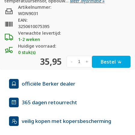
temperatuursensor, opbouw...
Meer informatie »
Artikelnummer:
WDN9031
EAN:
3250610075395
Verwachte levertijd:
1-2 weken
Huidige voorraad:
0 stuk(s)
35,95
Bestel
-
+
officiële Berker dealer
365 dagen retourrecht
veilig kopen met kopersbescherming