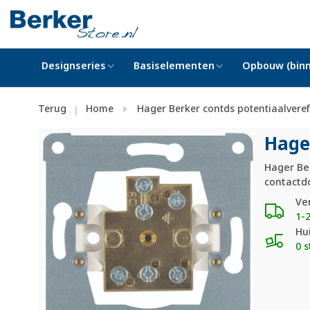
Designseries
Basiselementen
Opbouw (binn
Terug
Home
Hager Berker contds potentiaalvere
|
Hage
Hager Ber
contactdo
Ve
1-
Hu
0 s