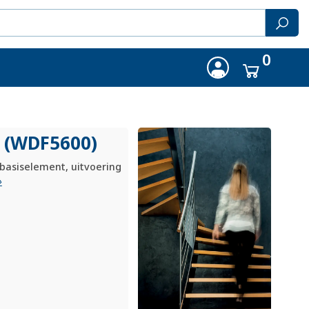
0
v (WDF5600)
basiselement, uitvoering
»