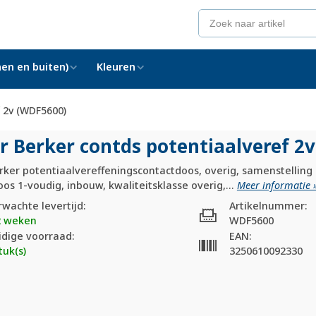
en en buiten)
Kleuren
f 2v (WDF5600)
r Berker contds potentiaalveref 2
ker potentiaalvereffeningscontactdoos, overig, samenstelling 
os 1-voudig, inbouw, kwaliteitsklasse overig,...
Meer informatie 
rwachte levertijd:
Artikelnummer:
2 weken
WDF5600
idige voorraad:
EAN:
tuk(s)
3250610092330