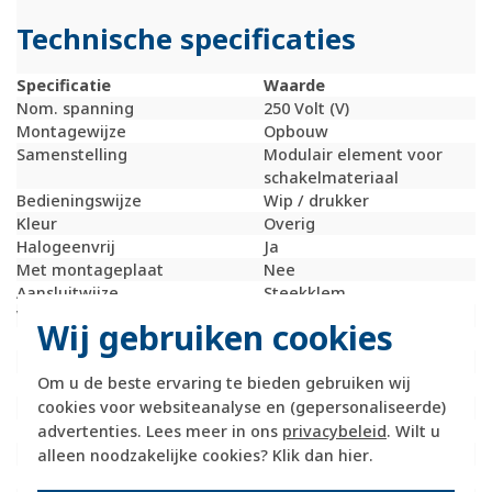
Technische specificaties
Specificatie
Waarde
Nom. spanning
250 Volt (V)
Montagewijze
Opbouw
Samenstelling
Modulair element voor
schakelmateriaal
Bedieningswijze
Wip / drukker
Kleur
Overig
Halogeenvrij
Ja
Met montageplaat
Nee
Aansluitwijze
Steekklem
Verlichting
Optioneel
Wij gebruiken cookies
Oppervlaktebescherming
Onbehandeld
Inbouwdiepte
31 Millimeter (mm)
Om u de beste ervaring te bieden gebruiken wij
Nom. (meet)stroom
10 Ampère (A)
cookies voor websiteanalyse en (gepersonaliseerde)
Terugmeldcontact
Nee
advertenties. Lees meer in ons
privacybeleid
. Wilt u
Materiaalkwaliteit
Overig
Type verlichting
LED uitwisselbaar
alleen noodzakelijke cookies? Klik dan
hier
.
Materiaal
Kunststof