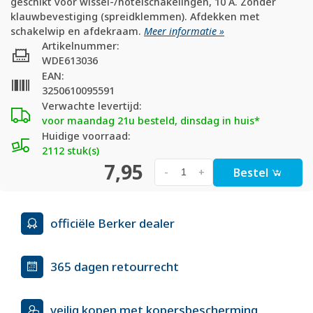
geschikt voor wissel-/hotelschakelingen, 10 A. Zonder
klauwbevestiging (spreidklemmen). Afdekken met
schakelwip en afdekraam.
Meer informatie »
Artikelnummer:
WDE613036
EAN:
3250610095591
Verwachte levertijd:
voor maandag 21u besteld, dinsdag in huis*
Huidige voorraad:
2112 stuk(s)
7,95
Bestel
-
+
officiële Berker dealer
365 dagen retourrecht
veilig kopen met kopersbescherming