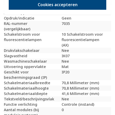
Bevestigingswijze
Schroefbevestiging
Cookies accepteren
Type schakeling
Wisselschakelaar
Aantal wippen
1
Opdruk/indicatie
Geen
RAL-nummer
7035
(vergelijkbaar)
Schakelstroom voor
10 Schakelstroom voor
fluorescentielampen
fluorescentielampen
(AX)
Drukvlakschakelaar
Nee
Slagvastheid
IK07
Wasmachineschakelaar
Nee
Uitvoering oppervlakte
Mat
Geschikt voor
IP20
beschermingsgraad (IP)
Schakelmateriaalbreedte
70,8 Millimeter (mm)
Schakelmateriaalhoogte
70,8 Millimeter (mm)
Schakelmateriaaldiepte
41,6 Millimeter (mm)
Tekstveld/beschrijvingsvlak
Nee
Functie verlichting
Controle (instand)
Aantal modules (bij
0