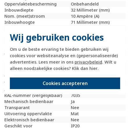
Oppervlaktebescherming
Onbehandeld
Inbouwdiepte
32 Millimeter (mm)
Nom. (meet)stroom
10 Ampère (A)
Inbouwhoogte
71 Millimeter (mm)
Inbouwbreedte
71 Millimeter (mm)
Wij gebruiken cookies
Inbouwdiameter
0 Millimeter (mm)
Tekstveld/beschrijvingsvlak
Nee
Materiaalkwaliteit
Overig
Om u de beste ervaring te bieden gebruiken wij
Aantal polen
2
cookies voor websiteanalyse en (gepersonaliseerde)
Materiaal
Metaal
advertenties. Lees meer in ons
privacybeleid
. Wilt u
Bevestigingswijze
Bevestiging met
alleen noodzakelijke cookies? Klik dan
hier
.
schroef
Voor rolluiken
Ja
Cookies accepteren
Voor zonweringen
Ja
Aantal toetsen
1
RAL-nummer (vergelijkbaar)
7035
Mechanisch bedienbaar
Ja
Transparant
Nee
Uitvoering oppervlakte
Mat
Elektronisch bedienbaar
Nee
Geschikt voor
IP20