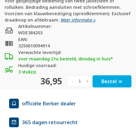
Voor gelijktijdige bediening van twee jaloezieën of
rolluiken. Bedrading aansluiten met schroefklemmen.
Voorzien van klauwbevestiging (spreidklemmen). Exclusief
draaiknop en afdekraam.
Meer informatie »
Artikelnummer:
WDE384203
EAN:
3250610094914
Verwachte levertijd:
voor maandag 21u besteld, dinsdag in huis*
Huidige voorraad:
3 stuk(s)
36,95
Bestel
-
+
officiële Berker dealer
365 dagen retourrecht