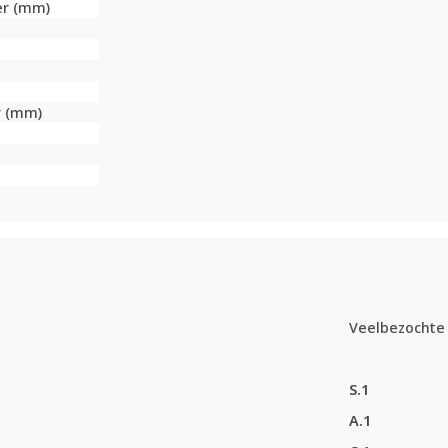
er (mm)
r (mm)
Veelbezochte 
S.1
A.1