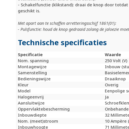
- Schakelfunctie (klikstand): draai de knop door totda
geschikt is.
Met apart aan te schaffen arretteringsschijf 1861(01):
- Pulsfunctie: houd de knop gedraaid zolang de jaloezie moet
Technische specificaties
Specificatie
Waarde
Nom. spanning
250 Volt (V)
Montagewijze
Inbouw (st
Samenstelling
Basiseleme
Bedieningswijze
Draaiknop
Kleur
Overig
Model
Eenpolige s
Halogeenvrij
Ja
Aansluitwijze
Schroefkle
Oppervlaktebescherming
Onbehande
Inbouwdiepte
32 Millimet
Nom. (meet)stroom
10 Ampère (
Inbouwhoogte
71 Millimet