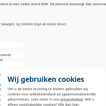
t deze in een vaste stand klikt. De jaloezie beweegt dan autom
 bewegen, bij loslaten stopt de motor direct.
ucwerk)
nt
chakelaar
Wij gebruiken cookies
m
Om u de beste ervaring te bieden gebruiken wij
ld
cookies voor websiteanalyse en (gepersonaliseerde)
er (mm)
advertenties. Lees meer in ons
privacybeleid
. Wilt u
A)
alleen noodzakelijke cookies? Klik dan
hier
.
er (mm)