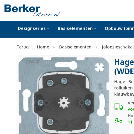
Designseries
Basiselementen
Opbouw (binn
Terug
Home
Basiselementen
Jaloezieschake
|
Hager
(WDE
Hager Ber
rolluike
klauwbev
Ve
vo
Hu
11 