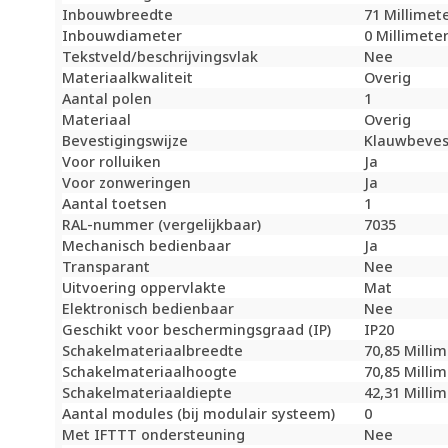
Inbouwbreedte
71 Millimet
Inbouwdiameter
0 Millimete
Tekstveld/beschrijvingsvlak
Nee
Materiaalkwaliteit
Overig
Aantal polen
1
Materiaal
Overig
Bevestigingswijze
Klauwbeves
Voor rolluiken
Ja
Voor zonweringen
Ja
Aantal toetsen
1
RAL-nummer (vergelijkbaar)
7035
Mechanisch bedienbaar
Ja
Transparant
Nee
Uitvoering oppervlakte
Mat
Elektronisch bedienbaar
Nee
Geschikt voor beschermingsgraad (IP)
IP20
Schakelmateriaalbreedte
70,85 Milli
Schakelmateriaalhoogte
70,85 Milli
Schakelmateriaaldiepte
42,31 Milli
Aantal modules (bij modulair systeem)
0
Met IFTTT ondersteuning
Nee