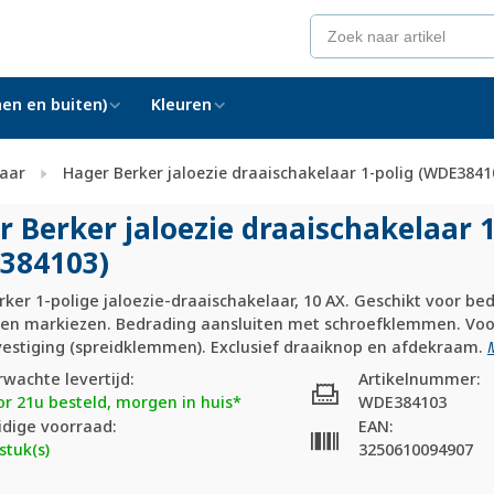
en en buiten)
Kleuren
laar
Hager Berker jaloezie draaischakelaar 1-polig (WDE3841
 Berker jaloezie draaischakelaar 1
384103)
ker 1-polige jaloezie-draaischakelaar, 10 AX. Geschikt voor bed
n en markiezen. Bedrading aansluiten met schroefklemmen. Voo
estiging (spreidklemmen). Exclusief draaiknop en afdekraam.
rwachte levertijd:
Artikelnummer:
or 21u besteld, morgen in huis*
WDE384103
idige voorraad:
EAN:
stuk(s)
3250610094907