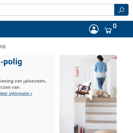
0
03)
-polig
iening van jaloezieën,
rzien van
Meer informatie »