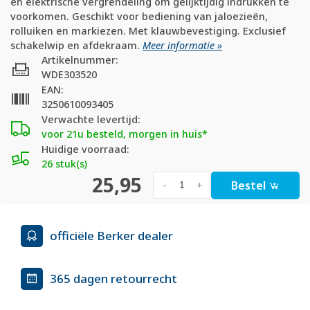
en elektrische vergrendeling om gelijktijdig indrukken te
voorkomen. Geschikt voor bediening van jaloezieën,
rolluiken en markiezen. Met klauwbevestiging. Exclusief
schakelwip en afdekraam.
Meer informatie »
Artikelnummer:
WDE303520
EAN:
3250610093405
Verwachte levertijd:
voor 21u besteld, morgen in huis*
Huidige voorraad:
26 stuk(s)
25,95
Bestel
-
+
officiële Berker dealer
365 dagen retourrecht