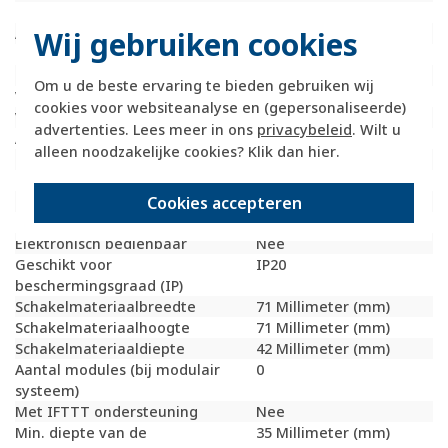
Materiaalkwaliteit
Overig
Wij gebruiken cookies
Aantal polen
1
Materiaal
Metaal
Bevestigingswijze
Klauwbevestiging
Om u de beste ervaring te bieden gebruiken wij
Voor rolluiken
Ja
cookies voor websiteanalyse en (gepersonaliseerde)
Voor zonweringen
Ja
advertenties. Lees meer in ons
privacybeleid
. Wilt u
Aantal toetsen
2
alleen noodzakelijke cookies? Klik dan
hier
.
RAL-nummer (vergelijkbaar)
7035
Mechanisch bedienbaar
Ja
Cookies accepteren
Transparant
Nee
Uitvoering oppervlakte
Mat
Elektronisch bedienbaar
Nee
Geschikt voor
IP20
beschermingsgraad (IP)
Schakelmateriaalbreedte
71 Millimeter (mm)
Schakelmateriaalhoogte
71 Millimeter (mm)
Schakelmateriaaldiepte
42 Millimeter (mm)
Aantal modules (bij modulair
0
systeem)
Met IFTTT ondersteuning
Nee
Min. diepte van de
35 Millimeter (mm)