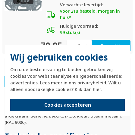
Verwachte levertijd:
voor 21u besteld, morgen in
huis*
Huidige voorraad:
99 stuk(s)
70,95
Bestel
-
+
Wij gebruiken cookies
Productomschrijving
Om u de beste ervaring te bieden gebruiken wij
cookies voor websiteanalyse en (gepersonaliseerde)
Hager Berker WAN7060TA Productdatablad
advertenties. Lees meer in ons
privacybeleid
. Wilt u
alleen noodzakelijke cookies? Klik dan
hier
.
Hager Berker centraalplaat met draaiknop, geschikt voor
dimmers met een asmaat van 4 mm. Gemaakt van
Cookies accepteren
slagvast gelakt thermoplast. Exclusief binnenwerk en
afdekraam. Serie: A.1/A.8/C.1/C.8, kleur: titaan metallic
(RAL 9006).