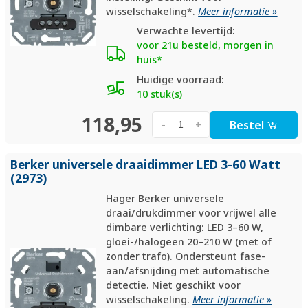
wisselschakeling*.
Meer informatie »
Verwachte levertijd:
voor 21u besteld, morgen in
huis*
Huidige voorraad:
10 stuk(s)
118,95
Bestel
-
+
Berker universele draaidimmer LED 3-60 Watt
(2973)
Hager Berker universele
draai/drukdimmer voor vrijwel alle
dimbare verlichting: LED 3–60 W,
gloei-/halogeen 20–210 W (met of
zonder trafo). Ondersteunt fase-
aan/afsnijding met automatische
detectie. Niet geschikt voor
wisselschakeling.
Meer informatie »