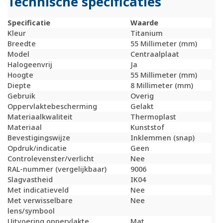
Technische specificaties
Specificatie
Waarde
Kleur
Titanium
Breedte
55 Millimeter (mm)
Model
Centraalplaat
Halogeenvrij
Ja
Hoogte
55 Millimeter (mm)
Diepte
8 Millimeter (mm)
Gebruik
Overig
Oppervlaktebescherming
Gelakt
Materiaalkwaliteit
Thermoplast
Materiaal
Kunststof
Bevestigingswijze
Inklemmen (snap)
Opdruk/indicatie
Geen
Controlevenster/verlicht
Nee
RAL-nummer (vergelijkbaar)
9006
Slagvastheid
IK04
Met indicatieveld
Nee
Met verwisselbare
Nee
lens/symbool
Uitvoering oppervlakte
Mat