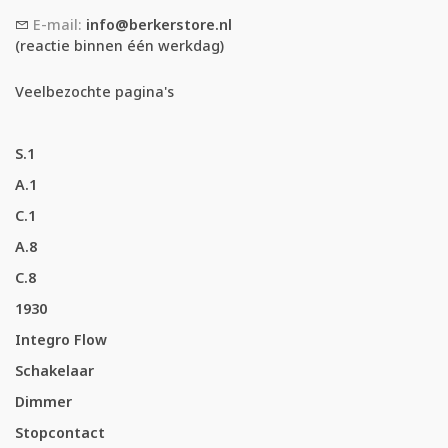
E-mail:
info@berkerstore.nl
(reactie binnen één werkdag)
Veelbezochte pagina's
S.1
A.1
C.1
A.8
C.8
1930
Integro Flow
Schakelaar
Dimmer
Stopcontact