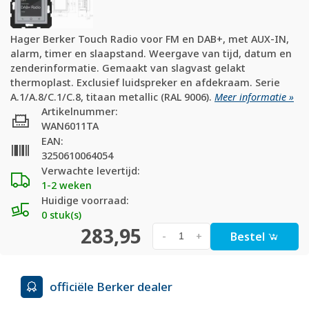
Hager Berker Touch Radio voor FM en DAB+, met AUX-IN,
alarm, timer en slaapstand. Weergave van tijd, datum en
zenderinformatie. Gemaakt van slagvast gelakt
thermoplast. Exclusief luidspreker en afdekraam. Serie
A.1/A.8/C.1/C.8, titaan metallic (RAL 9006).
Meer informatie »
Artikelnummer:
WAN6011TA
EAN:
3250610064054
Verwachte levertijd:
1-2 weken
Huidige voorraad:
0 stuk(s)
283,95
Bestel
-
+
officiële Berker dealer