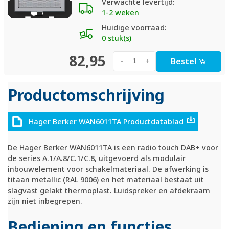
Verwachte levertijd:
1-2 weken
Huidige voorraad:
0 stuk(s)
82,95
Bestel
-
+
Productomschrijving
Hager Berker WAN6011TA Productdatablad
De Hager Berker WAN6011TA is een radio touch DAB+ voor
de series A.1/A.8/C.1/C.8, uitgevoerd als modulair
inbouwelement voor schakelmateriaal. De afwerking is
titaan metallic (RAL 9006) en het materiaal bestaat uit
slagvast gelakt thermoplast. Luidspreker en afdekraam
zijn niet inbegrepen.
Bediening en functies