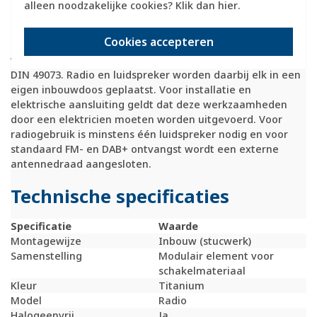
alleen noodzakelijke cookies? Klik dan
hier
.
Montage en aansluiting
Cookies accepteren
De radio is alleen geschikt voor gebruik binnenshuis en
wordt inbouw gemonteerd in een inbouwdoos volgens
DIN 49073. Radio en luidspreker worden daarbij elk in een
eigen inbouwdoos geplaatst. Voor installatie en
elektrische aansluiting geldt dat deze werkzaamheden
door een elektricien moeten worden uitgevoerd. Voor
radiogebruik is minstens één luidspreker nodig en voor
standaard FM- en DAB+ ontvangst wordt een externe
antennedraad aangesloten.
Technische specificaties
Specificatie
Waarde
Montagewijze
Inbouw (stucwerk)
Samenstelling
Modulair element voor
schakelmateriaal
Kleur
Titanium
Model
Radio
Halogeenvrij
Ja