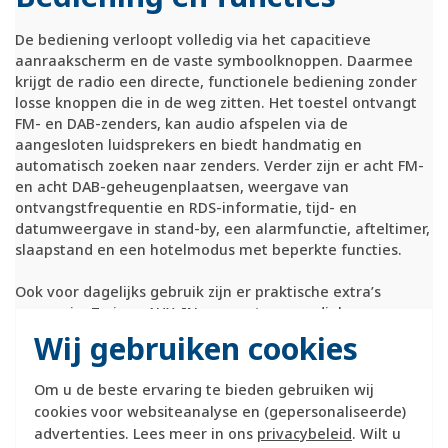
De bediening verloopt volledig via het capacitieve
aanraakscherm en de vaste symboolknoppen. Daarmee
krijgt de radio een directe, functionele bediening zonder
losse knoppen die in de weg zitten. Het toestel ontvangt
FM- en DAB-zenders, kan audio afspelen via de
aangesloten luidsprekers en biedt handmatig en
automatisch zoeken naar zenders. Verder zijn er acht FM-
en acht DAB-geheugenplaatsen, weergave van
ontvangstfrequentie en RDS-informatie, tijd- en
datumweergave in stand-by, een alarmfunctie, afteltimer,
slaapstand en een hotelmodus met beperkte functies.
Ook voor dagelijks gebruik zijn er praktische extra’s
aanwezig. Zo is er AUX-IN voor externe audiobronnen,
bijvoorbeeld een smartphone of mp3-speler, en een
Wij gebruiken cookies
aansluiting voor uitbreidingseenheden zoals schakelaars,
regelaars en timers. De schermhelderheid is in 10 stappen
Om u de beste ervaring te bieden gebruiken wij
instelbaar, wat de bediening in uiteenlopende ruimtes net
cookies voor websiteanalyse en (gepersonaliseerde)
iets prettiger maakt.
advertenties. Lees meer in ons
privacybeleid
. Wilt u