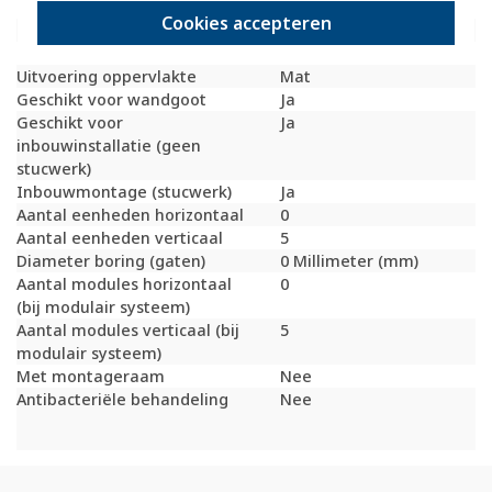
Beschermingsgraad (IP)
IP20
Cookies accepteren
Geschikt voor vloerpot
Ja
Transparant
Nee
Uitvoering oppervlakte
Mat
Geschikt voor wandgoot
Ja
Geschikt voor
Ja
inbouwinstallatie (geen
stucwerk)
Inbouwmontage (stucwerk)
Ja
Aantal eenheden horizontaal
0
Aantal eenheden verticaal
5
Diameter boring (gaten)
0 Millimeter (mm)
Aantal modules horizontaal
0
(bij modulair systeem)
Aantal modules verticaal (bij
5
modulair systeem)
Met montageraam
Nee
Antibacteriële behandeling
Nee