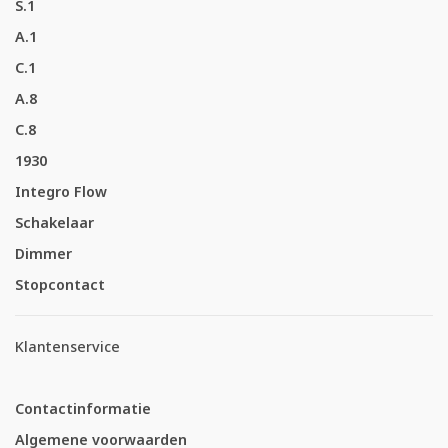
S.1
A.1
C.1
A.8
C.8
1930
Integro Flow
Schakelaar
Dimmer
Stopcontact
Klantenservice
Contactinformatie
Algemene voorwaarden