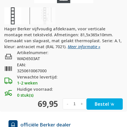
Hager Berker vijfvoudig afdekraam, voor verticale
montage met tekstveld. Afmetingen: 81,5x365x10mm.
Gemaakt van slagvast, mat gelakt thermoplast. Serie: A.1,
kleur: antraciet mat (RAL 7021).
Meer informatie »
Artikelnummer:
WAD6503AT
EAN:
3250610067000
Verwachte levertijd:
1-2 weken
Huidige voorraad:
0 stuk(s)
69,95
Bestel
-
+
officiële Berker dealer