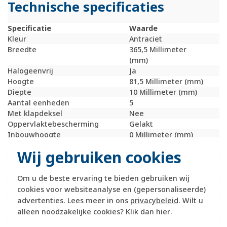
Technische specificaties
Specificatie
Waarde
Kleur
Antraciet
Breedte
365,5 Millimeter
(mm)
Halogeenvrij
Ja
Hoogte
81,5 Millimeter (mm)
Diepte
10 Millimeter (mm)
Aantal eenheden
5
Met klapdeksel
Nee
Oppervlaktebescherming
Gelakt
Inbouwhoogte
0 Millimeter (mm)
Inbouwbreedte
0 Millimeter (mm)
Wij gebruiken cookies
Tekstveld/beschrijvingsvlak
Ja
Materiaalkwaliteit
Thermoplast
Materiaal
Kunststof
Om u de beste ervaring te bieden gebruiken wij
Bevestigingswijze
Klembevestiging
cookies voor websiteanalyse en (gepersonaliseerde)
Montagerichting
Verticaal
advertenties. Lees meer in ons
privacybeleid
. Wilt u
RAL-nummer (vergelijkbaar)
7021
alleen noodzakelijke cookies? Klik dan
hier
.
Slagvastheid
IK05