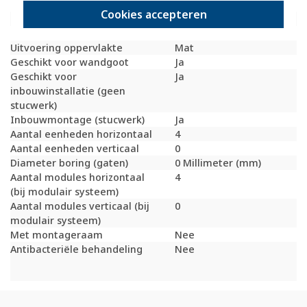
Beschermingsgraad (IP)
IP20
Cookies accepteren
Geschikt voor vloerpot
Ja
Transparant
Nee
Uitvoering oppervlakte
Mat
Geschikt voor wandgoot
Ja
Geschikt voor
Ja
inbouwinstallatie (geen
stucwerk)
Inbouwmontage (stucwerk)
Ja
Aantal eenheden horizontaal
4
Aantal eenheden verticaal
0
Diameter boring (gaten)
0 Millimeter (mm)
Aantal modules horizontaal
4
(bij modulair systeem)
Aantal modules verticaal (bij
0
modulair systeem)
Met montageraam
Nee
Antibacteriële behandeling
Nee