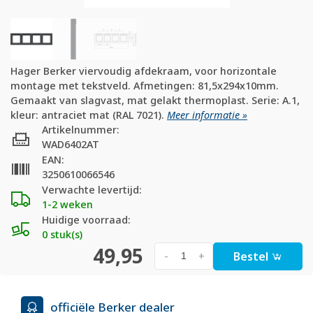
Hager Berker viervoudig afdekraam, voor horizontale
montage met tekstveld. Afmetingen: 81,5x294x10mm.
Gemaakt van slagvast, mat gelakt thermoplast. Serie: A.1,
kleur: antraciet mat (RAL 7021).
Meer informatie »
Artikelnummer:
WAD6402AT
EAN:
3250610066546
Verwachte levertijd:
1-2 weken
Huidige voorraad:
0 stuk(s)
49,95
Bestel
-
+
officiële Berker dealer