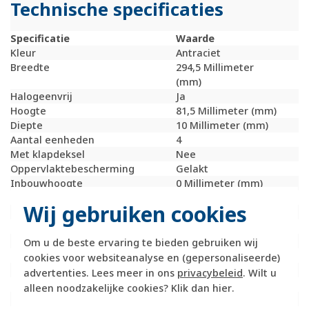
Technische specificaties
Specificatie
Waarde
Kleur
Antraciet
Breedte
294,5 Millimeter
(mm)
Halogeenvrij
Ja
Hoogte
81,5 Millimeter (mm)
Diepte
10 Millimeter (mm)
Aantal eenheden
4
Met klapdeksel
Nee
Oppervlaktebescherming
Gelakt
Inbouwhoogte
0 Millimeter (mm)
Inbouwbreedte
0 Millimeter (mm)
Wij gebruiken cookies
Tekstveld/beschrijvingsvlak
Ja
Materiaalkwaliteit
Thermoplast
Materiaal
Kunststof
Om u de beste ervaring te bieden gebruiken wij
Bevestigingswijze
Klembevestiging
cookies voor websiteanalyse en (gepersonaliseerde)
Montagerichting
Horizontaal
advertenties. Lees meer in ons
privacybeleid
. Wilt u
RAL-nummer (vergelijkbaar)
7021
alleen noodzakelijke cookies? Klik dan
hier
.
Slagvastheid
IK05