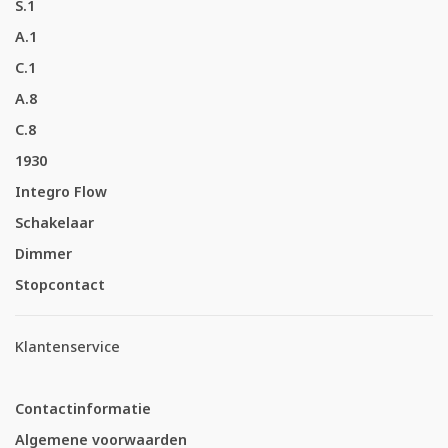
S.1
A.1
C.1
A.8
C.8
1930
Integro Flow
Schakelaar
Dimmer
Stopcontact
Klantenservice
Contactinformatie
Algemene voorwaarden