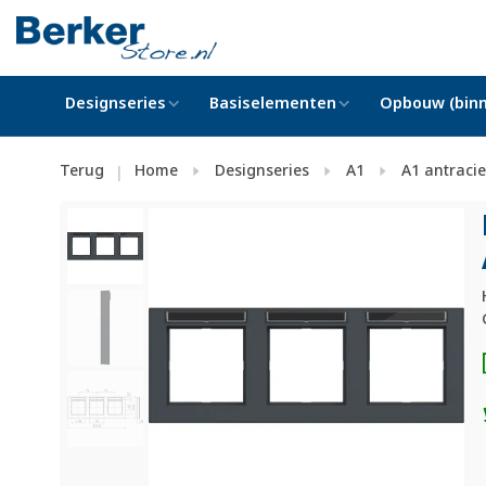
Designseries
Basiselementen
Opbouw (binn
Terug
Home
Designseries
A1
A1 antraci
|