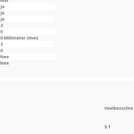
Mat
Ja
Ja
Ja
3
0
0 Millimeter (mm)
3
0
Nee
Nee
Veelbezochte 
S.1