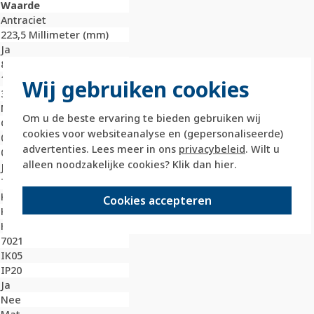
Waarde
Antraciet
223,5 Millimeter (mm)
Ja
81,5 Millimeter (mm)
10 Millimeter (mm)
Wij gebruiken cookies
3
Nee
Om u de beste ervaring te bieden gebruiken wij
Gelakt
cookies voor websiteanalyse en (gepersonaliseerde)
0 Millimeter (mm)
advertenties. Lees meer in ons
privacybeleid
. Wilt u
0 Millimeter (mm)
alleen noodzakelijke cookies? Klik dan
hier
.
Ja
Thermoplast
Kunststof
Cookies accepteren
Klembevestiging
Horizontaal
7021
IK05
IP20
Ja
Nee