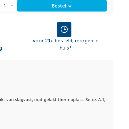
Bestel
+
voor 21u besteld, morgen in
g
huis*
 van slagvast, mat gelakt thermoplast. Serie: A.1,