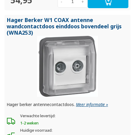
54,95
-
+
Hager Berker W1 COAX antenne
wandcontactdoos einddoos bovendeel grijs
(WNA253)
Hager berker antennecontactdoos.
Meer informatie »
Verwachte levertijd:
1-2 weken
Huidige voorraad: