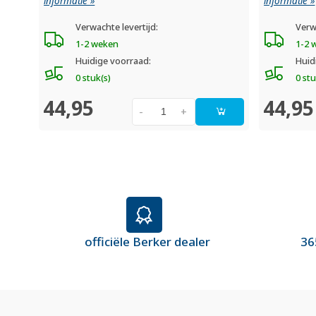
informatie »
informatie »
Verwachte levertijd:
Verw
1-2 weken
1-2 
Huidige voorraad:
Huid
0 stuk(s)
0 stu
44,95
44,95
-
+
officiële Berker dealer
36