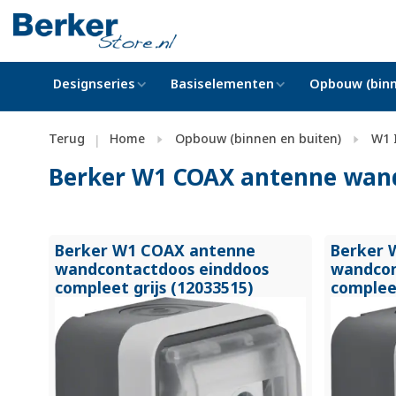
Designseries
Basiselementen
Opbouw (binn
Terug
Home
Opbouw (binnen en buiten)
W1 
|
Berker W1 COAX antenne wand
Berker W1 COAX antenne
Berker 
wandcontactdoos einddoos
wandcon
compleet grijs (12033515)
compleet