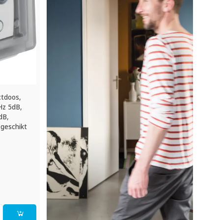
tdoos,
Hz 5dB,
dB,
 geschikt