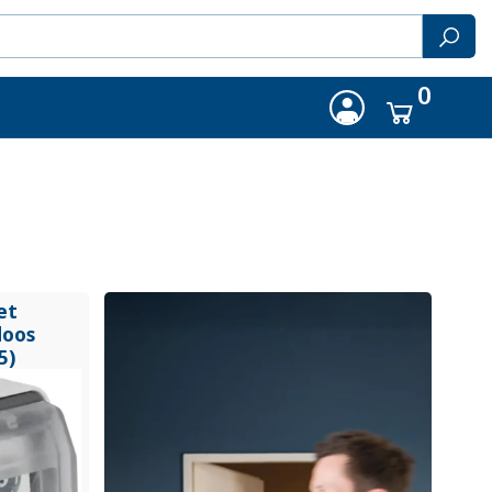
0
et
doos
5)