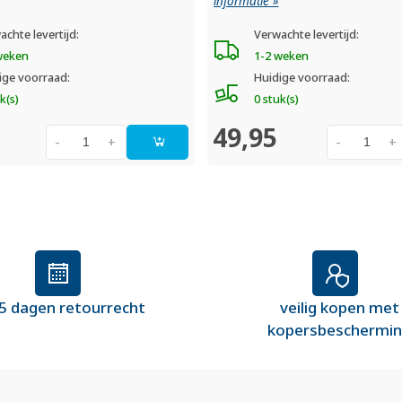
informatie »
achte levertijd:
Verwachte levertijd:
weken
1-2 weken
ige voorraad:
Huidige voorraad:
k(s)
0 stuk(s)
49,95
-
+
-
+
5 dagen retourrecht
veilig kopen met
kopersbeschermi