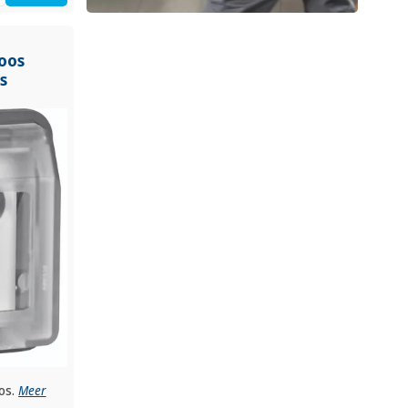
oos
s
os.
Meer