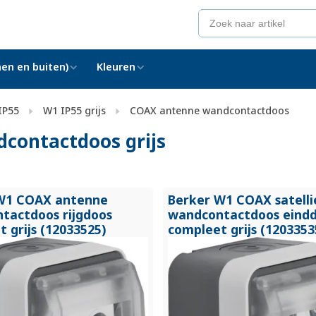
en en buiten)
Kleuren
IP55
W1 IP55 grijs
COAX antenne wandcontactdoos
contactdoos grijs
W1 COAX antenne
Berker W1 COAX satelli
tactdoos rijgdoos
wandcontactdoos eind
 grijs (12033525)
compleet grijs (1203353