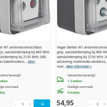
er W1 antennecontactdoos
Hager Berker W1 antennecontac
rijs, aansluitdemping bij 860 MHz
grijs, aansluitdemping bij 860 M
luitdemping bij 2150 MHz 2dB,
aansluitdemping bij 2150 MHz 2
oor kabelmodem,...
Meer
uitvoering multimedia einddoos,
voor...
Meer informatie »
achte levertijd:
Verwachte levertijd:
weken
1-2 weken
ige voorraad:
Huidige voorraad:
k(s)
0 stuk(s)
54,95
-
+
-
+