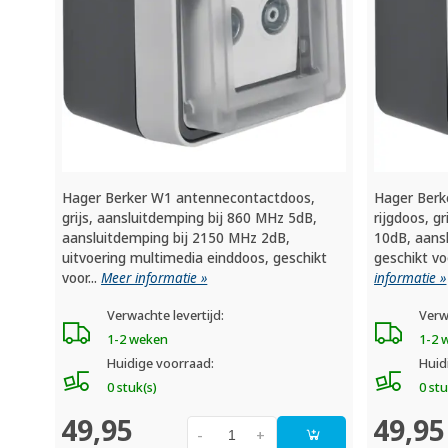
Hager Berker W1 antennecontactdoos,
Hager Berk
grijs, aansluitdemping bij 860 MHz 5dB,
rijgdoos, g
aansluitdemping bij 2150 MHz 2dB,
10dB, aans
uitvoering multimedia einddoos, geschikt
geschikt v
voor...
Meer informatie »
informatie »
Verwachte levertijd:
Verw
1-2 weken
1-2 
Huidige voorraad:
Huid
0 stuk(s)
0 stu
49,95
49,95
-
+