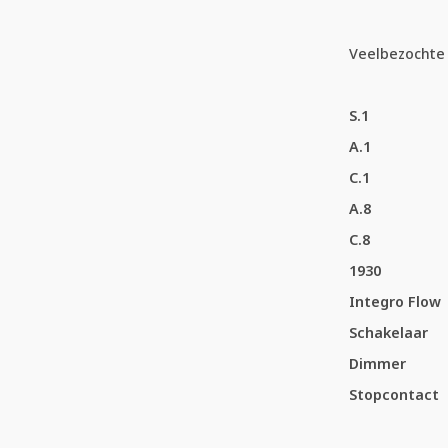
Veelbezochte 
S.1
A.1
C.1
A.8
C.8
1930
Integro Flow
Schakelaar
Dimmer
Stopcontact