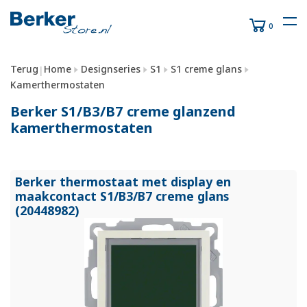
0
Terug
Home
Designseries
S1
S1 creme glans
|
Kamerthermostaten
Berker S1/B3/B7 creme glanzend
kamerthermostaten
Berker thermostaat met display en
maakcontact S1/
B3/
B7 creme glans
(20448982)