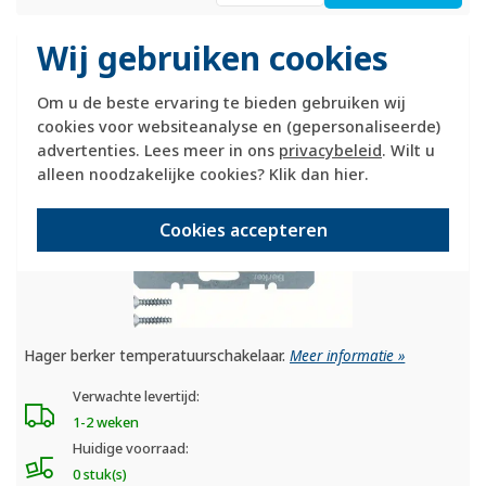
Wij gebruiken cookies
Berker kamerthermostaat 24V
verbreekcontact S1/
B3/
B7 creme glans
(20318982)
Om u de beste ervaring te bieden gebruiken wij
cookies voor websiteanalyse en (gepersonaliseerde)
advertenties. Lees meer in ons
privacybeleid
. Wilt u
alleen noodzakelijke cookies? Klik dan
hier
.
Cookies accepteren
Hager berker temperatuurschakelaar.
Meer informatie »
Verwachte levertijd:
1-2 weken
Huidige voorraad:
0 stuk(s)