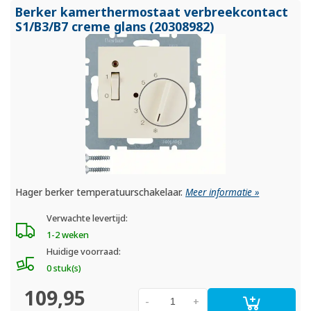
Berker kamerthermostaat verbreekcontact
S1/
B3/
B7 creme glans (20308982)
Hager berker temperatuurschakelaar.
Meer informatie »
Verwachte levertijd:
1-2 weken
Huidige voorraad:
0 stuk(s)
109,95
-
+