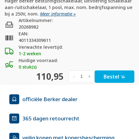
Hager berker besturingsschakelaar, uitvoering schakelaar
aan-/uitschakelaar, 1 pool, max. nom. bedrijfsspanning ue
bij a 250V, nom.
Meer informatie »
Artikelnummer:
20268982
EAN:
4011334309611
Verwachte levertijd:
1-2 weken
Huidige voorraad:
0 stuk(s)
110,95
Bestel
-
+
officiële Berker dealer
365 dagen retourrecht
veilig kopen met kopersbescherming