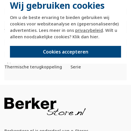
Wij gebruiken cookies
NC)
Beschermingsgraad (IP)
IP20
Om u de beste ervaring te bieden gebruiken wij
Type opnemer
Bimetaal
cookies voor websiteanalyse en (gepersonaliseerde)
Klasse
I
temperatuurregelaar
advertenties. Lees meer in ons
privacybeleid
. Wilt u
Meetbereik onderwaarde
5 graden Celsius (°C)
alleen noodzakelijke cookies? Klik dan
hier
.
Meetbereik bovenwaarde
30 graden Celsius (°C)
Temperatuur afleesbaar
Nee
Cookies accepteren
Differentiewaarde
0,5 Kelvin
Type contact
Wisselcontact
Thermische terugkoppeling
Serie
Berkerstore.nl is onderdeel van e-Stores