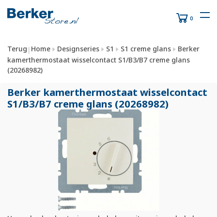
0
Terug
Home
Designseries
S1
S1 creme glans
Berker
|
kamerthermostaat wisselcontact S1/B3/B7 creme glans
(20268982)
Berker kamerthermostaat wisselcontact
S1/
B3/
B7 creme glans (20268982)