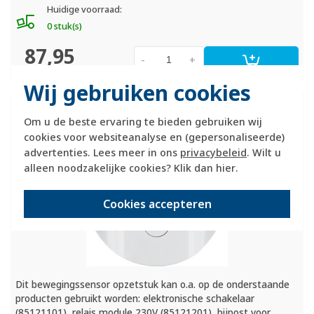
Huidige voorraad:
0 stuk(s)
87,95
-
+
Wij gebruiken cookies
Berker bewegingsmelder opzetstuk 2,2m
comfort R1/
R3/
R8 wit (85342239)
Om u de beste ervaring te bieden gebruiken wij
cookies voor websiteanalyse en (gepersonaliseerde)
advertenties. Lees meer in ons
privacybeleid
. Wilt u
alleen noodzakelijke cookies? Klik dan
hier
.
Cookies accepteren
Dit bewegingssensor opzetstuk kan o.a. op de onderstaande
producten gebruikt worden: elektronische schakelaar
(85121101), relais module 230V (85121201), bijpost voor