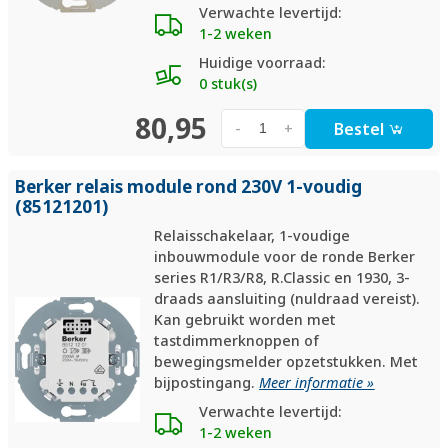
Verwachte levertijd:
1-2 weken
Huidige voorraad:
0 stuk(s)
80,95
Bestel
-
+
Berker relais module rond 230V 1-voudig
(85121201)
Relaisschakelaar, 1-voudige
inbouwmodule voor de ronde Berker
series R1/R3/R8, R.Classic en 1930, 3-
draads aansluiting (nuldraad vereist).
Kan gebruikt worden met
tastdimmerknoppen of
bewegingsmelder opzetstukken. Met
bijpos­t­in­gang.
Meer informatie »
Verwachte levertijd:
1-2 weken