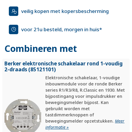
veilig kopen met kopersbescherming
voor 21u besteld, morgen in huis*
Combineren met
Berker elektronische schakelaar rond 1-voudig
2-draads (85121101)
Elektronische schakelaar, 1-voudige
inbouwmodule voor de ronde Berker
series R1/R3/R8, R.Classic en 1930. Met
bijpos­t­in­gang voor impuls­drukker en
bewe­gings­melder bijpost. Kan
gebruikt worden met
tastdimmerknoppen of
bewegingsmelder opzetstukken.
Meer
informatie »