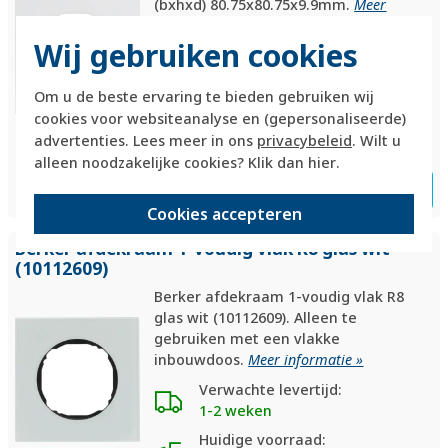
(bxhxd) 80.75x80.75x9.9mm.
Meer
informatie »
Wij gebruiken cookies
Verwachte levertijd:
voor 21u besteld, morgen in
huis*
Om u de beste ervaring te bieden gebruiken wij
cookies voor websiteanalyse en (gepersonaliseerde)
Huidige voorraad:
advertenties. Lees meer in ons
privacybeleid
. Wilt u
15 stuk(s)
alleen noodzakelijke cookies? Klik dan
hier
.
5,95
Bestel
-
+
Cookies accepteren
Berker afdekraam 1-voudig vlak R8 glas wit
(10112609)
Berker afdekraam 1-voudig vlak R8
glas wit (10112609). Alleen te
gebruiken met een vlakke
inbouwdoos.
Meer informatie »
Verwachte levertijd:
1-2 weken
Huidige voorraad: