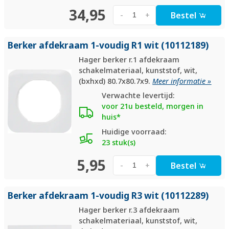
34,95
Bestel
-
+
Berker afdekraam 1-voudig R1 wit (10112189)
Hager berker r.1 afdekraam
schakelmateriaal, kunststof, wit,
(bxhxd) 80.7x80.7x9.
Meer informatie »
Verwachte levertijd:
voor 21u besteld, morgen in
huis*
Huidige voorraad:
23 stuk(s)
5,95
Bestel
-
+
Berker afdekraam 1-voudig R3 wit (10112289)
Hager berker r.3 afdekraam
schakelmateriaal, kunststof, wit,