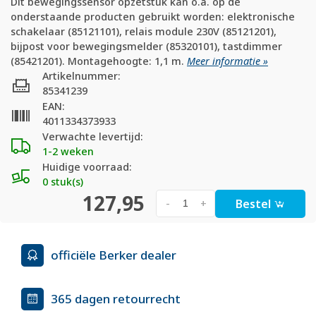
Dit bewegingssensor opzetstuk kan o.a. op de
onderstaande producten gebruikt worden: elektronische
schakelaar (85121101), relais module 230V (85121201),
bijpost voor bewegingsmelder (85320101), tastdimmer
(85421201). Montagehoogte: 1,1 m.
Meer informatie »
Artikelnummer:
85341239
EAN:
4011334373933
Verwachte levertijd:
1-2 weken
Huidige voorraad:
0 stuk(s)
127,95
Bestel
-
+
officiële Berker dealer
365 dagen retourrecht