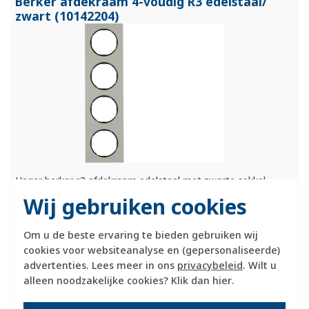
Berker afdekraam 4-voudig R3 edelstaal/
zwart (10142204)
Hager berker r.3 afdekraam edelstaal met zwarte sokkel,
metaal, roestvaststaal (rvs), (bxhxd)
Wij gebruiken cookies
293.7x80.75x9.9mm.
Meer informatie »
Om u de beste ervaring te bieden gebruiken wij
Verwachte levertijd:
cookies voor websiteanalyse en (gepersonaliseerde)
1-2 weken
advertenties. Lees meer in ons
privacybeleid
. Wilt u
Huidige voorraad:
alleen noodzakelijke cookies? Klik dan
hier
.
0 stuk(s)