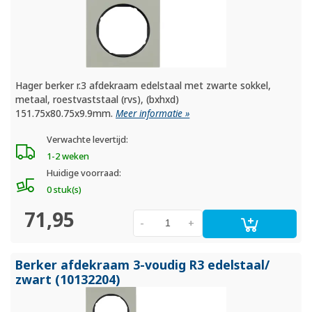
Hager berker r.3 afdekraam edelstaal met zwarte sokkel,
metaal, roestvaststaal (rvs), (bxhxd)
151.75x80.75x9.9mm.
Meer informatie »
Verwachte levertijd:
1-2 weken
Huidige voorraad:
0 stuk(s)
71,95
-
+
Berker afdekraam 3-voudig R3 edelstaal/
zwart (10132204)