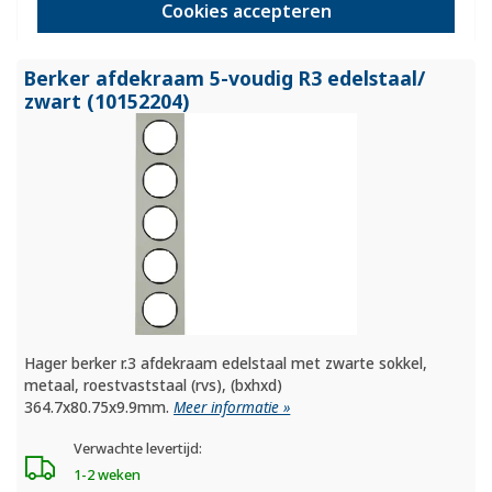
162,95
Cookies accepteren
-
+
Berker afdekraam 5-voudig R3 edelstaal/
zwart (10152204)
Hager berker r.3 afdekraam edelstaal met zwarte sokkel,
metaal, roestvaststaal (rvs), (bxhxd)
364.7x80.75x9.9mm.
Meer informatie »
Verwachte levertijd:
1-2 weken