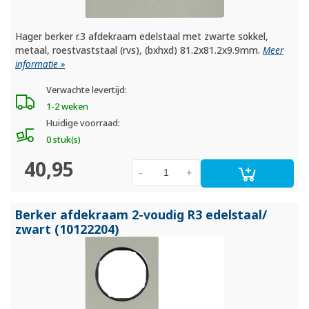
Hager berker r.3 afdekraam edelstaal met zwarte sokkel,
metaal, roestvaststaal (rvs), (bxhxd) 81.2x81.2x9.9mm.
Meer
informatie »
Verwachte levertijd:
1-2 weken
Huidige voorraad:
0 stuk(s)
40,95
-
+
Berker afdekraam 2-voudig R3 edelstaal/
zwart (10122204)