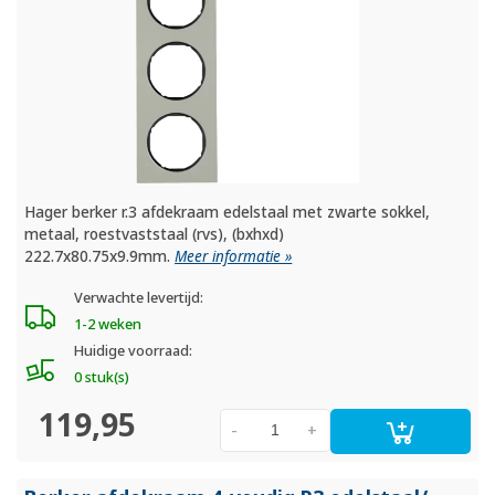
Hager berker r.3 afdekraam edelstaal met zwarte sokkel,
metaal, roestvaststaal (rvs), (bxhxd)
222.7x80.75x9.9mm.
Meer informatie »
Verwachte levertijd:
1-2 weken
Huidige voorraad:
0 stuk(s)
119,95
-
+