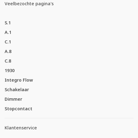
Veelbezochte pagina's
S.1
A.1
C.1
A.8
C.8
1930
Integro Flow
Schakelaar
Dimmer
Stopcontact
Klantenservice