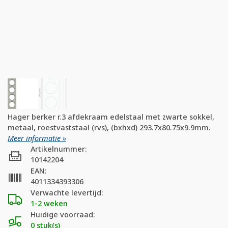
Hager berker r.3 afdekraam edelstaal met zwarte sokkel,
metaal, roestvaststaal (rvs), (bxhxd) 293.7x80.75x9.9mm.
Meer informatie »
Artikelnummer:
10142204
EAN:
4011334393306
Verwachte levertijd:
1-2 weken
Huidige voorraad:
0 stuk(s)