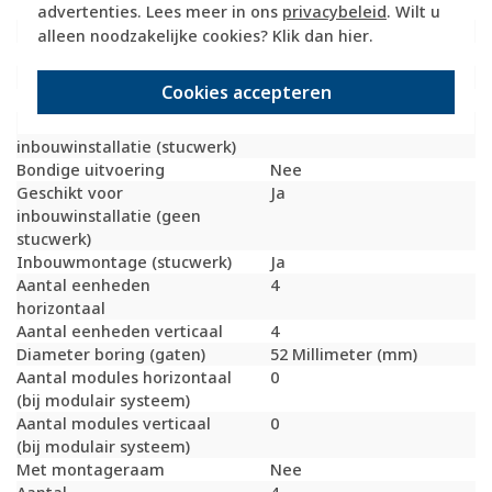
Beschermingsgraad (IP)
IP20
advertenties. Lees meer in ons
privacybeleid
. Wilt u
Geschikt voor vloerpot
Nee
alleen noodzakelijke cookies? Klik dan
hier
.
Transparant
Nee
Uitvoering oppervlakte
Mat
Cookies accepteren
Geschikt voor wandgoot
Ja
Geschikt voor
Ja
inbouwinstallatie (stucwerk)
Bondige uitvoering
Nee
Geschikt voor
Ja
inbouwinstallatie (geen
stucwerk)
Inbouwmontage (stucwerk)
Ja
Aantal eenheden
4
horizontaal
Aantal eenheden verticaal
4
Diameter boring (gaten)
52 Millimeter (mm)
Aantal modules horizontaal
0
(bij modulair systeem)
Aantal modules verticaal
0
(bij modulair systeem)
Met montageraam
Nee