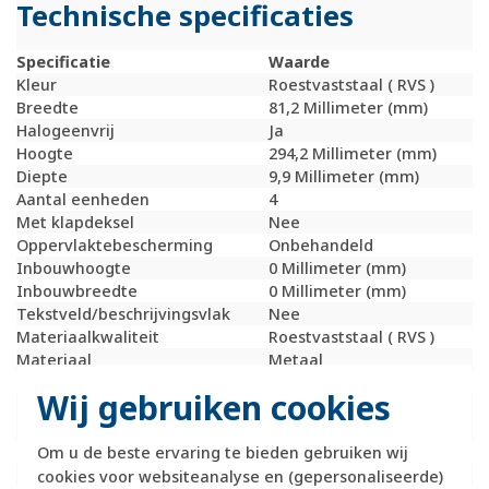
Technische specificaties
Specificatie
Waarde
Kleur
Roestvaststaal ( RVS )
Breedte
81,2 Millimeter (mm)
Halogeenvrij
Ja
Hoogte
294,2 Millimeter (mm)
Diepte
9,9 Millimeter (mm)
Aantal eenheden
4
Met klapdeksel
Nee
Oppervlaktebescherming
Onbehandeld
Inbouwhoogte
0 Millimeter (mm)
Inbouwbreedte
0 Millimeter (mm)
Tekstveld/beschrijvingsvlak
Nee
Materiaalkwaliteit
Roestvaststaal ( RVS )
Materiaal
Metaal
Bevestigingswijze
Klembevestiging
Wij gebruiken cookies
Montagerichting
Horizontaal en
verticaal
RAL-nummer (vergelijkbaar)
9022
Om u de beste ervaring te bieden gebruiken wij
Slagvastheid
IK05
cookies voor websiteanalyse en (gepersonaliseerde)