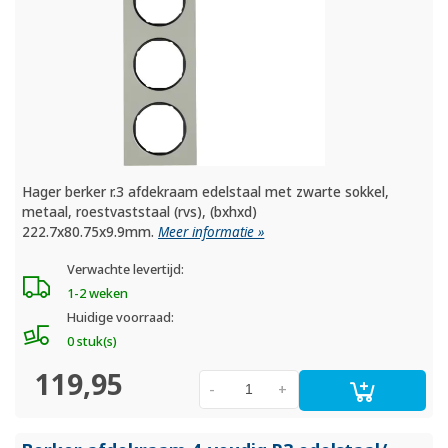
Hager berker r.3 afdekraam edelstaal met zwarte sokkel,
metaal, roestvaststaal (rvs), (bxhxd)
222.7x80.75x9.9mm.
Meer informatie »
Verwachte levertijd:
1-2 weken
Huidige voorraad:
0 stuk(s)
119,95
-
+