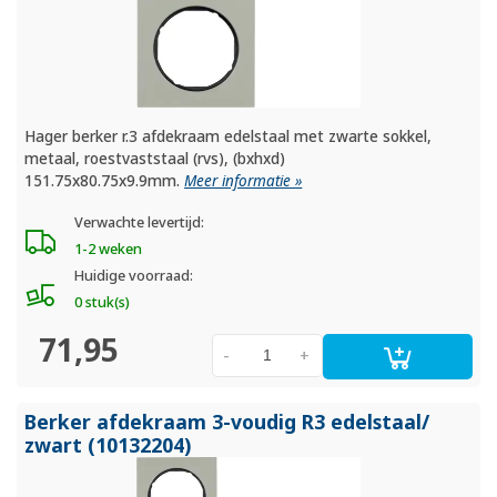
Hager berker r.3 afdekraam edelstaal met zwarte sokkel,
metaal, roestvaststaal (rvs), (bxhxd)
151.75x80.75x9.9mm.
Meer informatie »
Verwachte levertijd:
1-2 weken
Huidige voorraad:
0 stuk(s)
71,95
-
+
Berker afdekraam 3-voudig R3 edelstaal/
zwart (10132204)