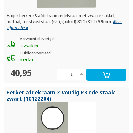
Hager berker r.3 afdekraam edelstaal met zwarte sokkel,
metaal, roestvaststaal (rvs), (bxhxd) 81.2x81.2x9.9mm.
Meer
informatie »
Verwachte levertijd:
1-2 weken
Huidige voorraad:
0 stuk(s)
40,95
-
+
Berker afdekraam 2-voudig R3 edelstaal/
zwart (10122204)