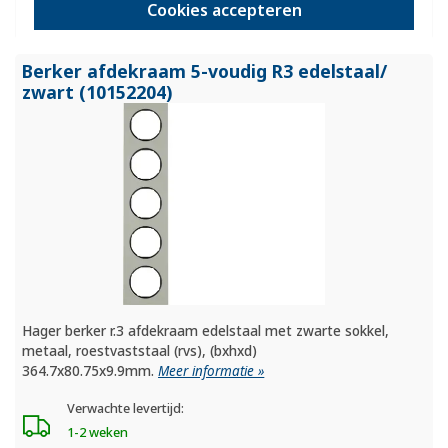
162,95
Cookies accepteren
-
+
Berker afdekraam 5-voudig R3 edelstaal/
zwart (10152204)
Hager berker r.3 afdekraam edelstaal met zwarte sokkel,
metaal, roestvaststaal (rvs), (bxhxd)
364.7x80.75x9.9mm.
Meer informatie »
Verwachte levertijd:
1-2 weken