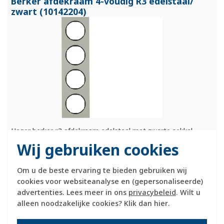
Berker afdekraam 4-voudig R3 edelstaal/
zwart (10142204)
Hager berker r.3 afdekraam edelstaal met zwarte sokkel,
metaal, roestvaststaal (rvs), (bxhxd)
Wij gebruiken cookies
293.7x80.75x9.9mm.
Meer informatie »
Om u de beste ervaring te bieden gebruiken wij
Verwachte levertijd:
cookies voor websiteanalyse en (gepersonaliseerde)
1-2 weken
advertenties. Lees meer in ons
privacybeleid
. Wilt u
Huidige voorraad:
alleen noodzakelijke cookies? Klik dan
hier
.
0 stuk(s)