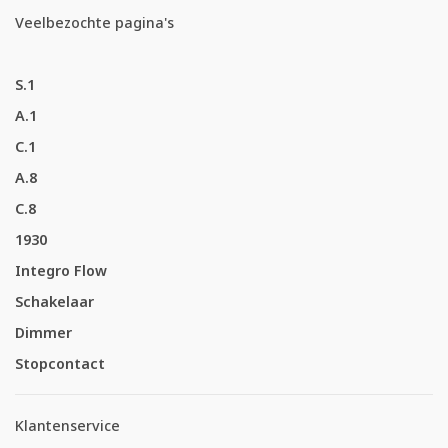
Veelbezochte pagina's
S.1
A.1
C.1
A.8
C.8
1930
Integro Flow
Schakelaar
Dimmer
Stopcontact
Klantenservice