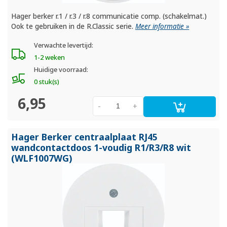
Hager berker r.1 / r.3 / r.8 communicatie comp. (schakelmat.)
Ook te gebruiken in de R.Classic serie.
Meer informatie »
Verwachte levertijd:
1-2 weken
Huidige voorraad:
0 stuk(s)
6,95
-
+
Hager Berker centraalplaat RJ45
wandcontactdoos 1-voudig R1/
R3/
R8 wit
(WLF1007WG)