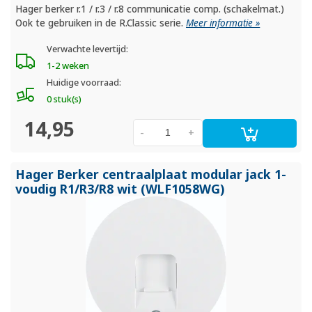
Hager berker r.1 / r.3 / r.8 communicatie comp. (schakelmat.)
Ook te gebruiken in de R.Classic serie.
Meer informatie »
Verwachte levertijd:
1-2 weken
Huidige voorraad:
0 stuk(s)
14,95
-
+
Hager Berker centraalplaat modular jack 1-
voudig R1/
R3/
R8 wit (WLF1058WG)