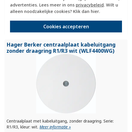
advertenties. Lees meer in ons
privacybeleid
. Wilt u
Huidige voorraad:
alleen noodzakelijke cookies? Klik dan
hier
.
0 stuk(s)
9,95
Cookies accepteren
-
+
Hager Berker centraalplaat kabeluitgang
zonder draagring R1/
R3 wit (WLF4400WG)
Centraalplaat met kabeluitgang, zonder draagring. Serie:
R1/R3, kleur: wit.
Meer informatie »