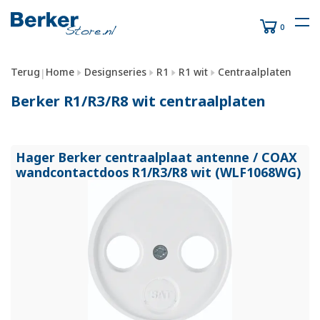
0
Terug
Home
Designseries
R1
R1 wit
Centraalplaten
|
Berker R1/R3/R8 wit centraalplaten
Hager Berker centraalplaat antenne /
COAX
wandcontactdoos R1/
R3/
R8 wit (WLF1068WG)