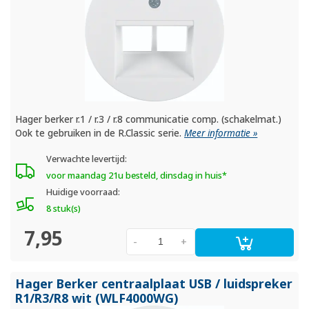
Hager berker r.1 / r.3 / r.8 communicatie comp. (schakelmat.)
Ook te gebruiken in de R.Classic serie.
Meer informatie »
Verwachte levertijd:
voor maandag 21u besteld, dinsdag in huis*
Huidige voorraad:
8 stuk(s)
7,95
-
+
Hager Berker centraalplaat USB /
luidspreker
R1/
R3/
R8 wit (WLF4000WG)