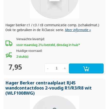
Hager berker r.1 / r.3 / r.8 communicatie comp. (schakelmat.)
Ook te gebruiken in de R.Classic serie.
Meer informatie »
Verwachte levertijd:
voor maandag 21u besteld, dinsdag in huis*
Huidige voorraad:
2 stuk(s)
7,95
-
+
Hager Berker centraalplaat RJ45
wandcontactdoos 2-voudig R1/
R3/
R8 wit
(WLF1008WG)