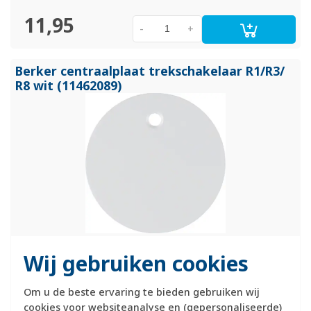
11,95
-
+
Berker centraalplaat trekschakelaar R1/
R3/
R8 wit (11462089)
Hager berker r.1 / r.3 bed.element / centr.pl. schakelmat.
Meer
Wij gebruiken cookies
informatie »
Om u de beste ervaring te bieden gebruiken wij
Verwachte levertijd:
cookies voor websiteanalyse en (gepersonaliseerde)
1-2 weken