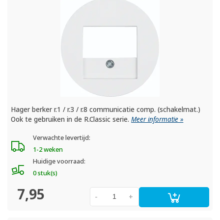
Hager berker r.1 / r.3 / r.8 communicatie comp. (schakelmat.)
Ook te gebruiken in de R.Classic serie.
Meer informatie »
Verwachte levertijd:
1-2 weken
Huidige voorraad:
0 stuk(s)
7,95
-
+