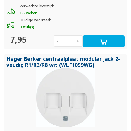
Verwachte levertijd:
1-2 weken
Huidige voorraad:
0 stuk(s)
7,95
-
+
Hager Berker centraalplaat modular jack 2-
voudig R1/
R3/
R8 wit (WLF1059WG)