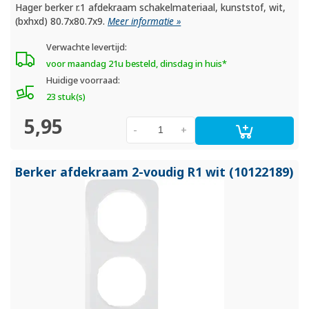
Hager berker r.1 afdekraam schakelmateriaal, kunststof, wit,
(bxhxd) 80.7x80.7x9.
Meer informatie »
Verwachte levertijd:
voor maandag 21u besteld, dinsdag in huis*
Huidige voorraad:
23 stuk(s)
5,95
-
+
Berker afdekraam 2-voudig R1 wit (10122189)