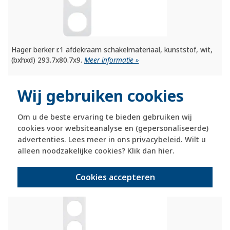
Hager berker r.1 afdekraam schakelmateriaal, kunststof, wit,
(bxhxd) 293.7x80.7x9.
Meer informatie »
Verwachte levertijd:
Wij gebruiken cookies
voor maandag 21u besteld, dinsdag in huis*
Huidige voorraad:
Om u de beste ervaring te bieden gebruiken wij
3 stuk(s)
cookies voor websiteanalyse en (gepersonaliseerde)
23,95
advertenties. Lees meer in ons
privacybeleid
. Wilt u
-
+
alleen noodzakelijke cookies? Klik dan
hier
.
Berker afdekraam 5-voudig R1 wit (10152189)
Cookies accepteren