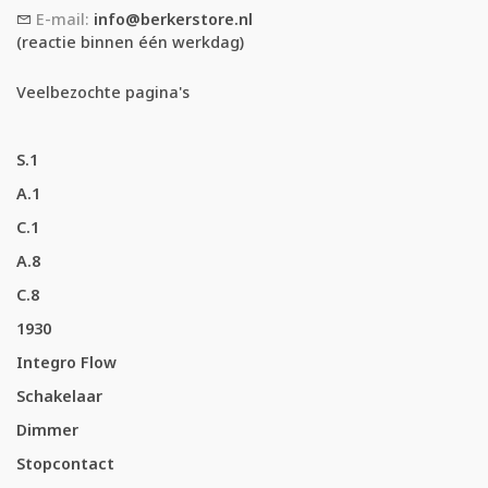
E-mail:
info@berkerstore.nl
(reactie binnen één werkdag)
Veelbezochte pagina's
S.1
A.1
C.1
A.8
C.8
1930
Integro Flow
Schakelaar
Dimmer
Stopcontact