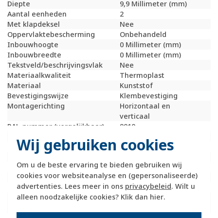
Diepte
9,9 Millimeter (mm)
Aantal eenheden
2
Met klapdeksel
Nee
Oppervlaktebescherming
Onbehandeld
Inbouwhoogte
0 Millimeter (mm)
Inbouwbreedte
0 Millimeter (mm)
Tekstveld/beschrijvingsvlak
Nee
Materiaalkwaliteit
Thermoplast
Materiaal
Kunststof
Bevestigingswijze
Klembevestiging
Montagerichting
Horizontaal en
verticaal
RAL-nummer (vergelijkbaar)
9010
Slagvastheid
IK05
Wij gebruiken cookies
Beschermingsgraad (IP)
IP20
Geschikt voor vloerpot
Nee
Om u de beste ervaring te bieden gebruiken wij
Transparant
Nee
cookies voor websiteanalyse en (gepersonaliseerde)
Uitvoering oppervlakte
Glanzend
advertenties. Lees meer in ons
privacybeleid
. Wilt u
Geschikt voor wandgoot
Ja
alleen noodzakelijke cookies? Klik dan
hier
.
Geschikt voor
Ja
inbouwinstallatie (stucwerk)