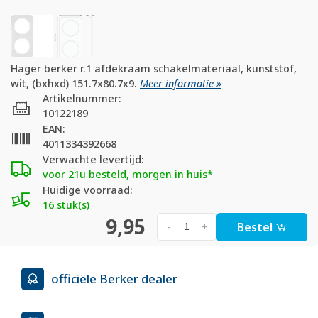
Hager berker r.1 afdekraam schakelmateriaal, kunststof,
wit, (bxhxd) 151.7x80.7x9.
Meer informatie »
Artikelnummer:
10122189
EAN:
4011334392668
Verwachte levertijd:
voor 21u besteld, morgen in huis*
Huidige voorraad:
16 stuk(s)
9,95
Bestel
-
+
officiële Berker dealer