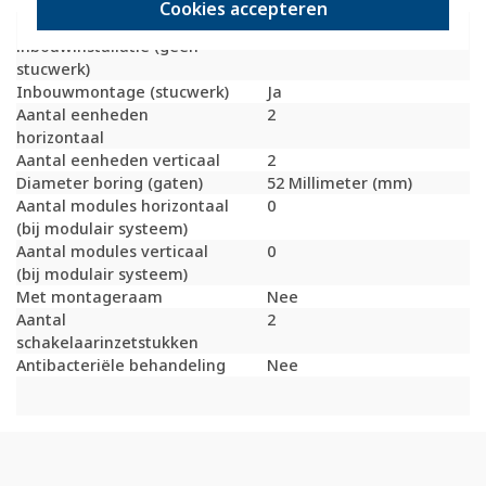
Bondige uitvoering
Nee
Cookies accepteren
Geschikt voor
Ja
inbouwinstallatie (geen
stucwerk)
Inbouwmontage (stucwerk)
Ja
Aantal eenheden
2
horizontaal
Aantal eenheden verticaal
2
Diameter boring (gaten)
52 Millimeter (mm)
Aantal modules horizontaal
0
(bij modulair systeem)
Aantal modules verticaal
0
(bij modulair systeem)
Met montageraam
Nee
Aantal
2
schakelaarinzetstukken
Antibacteriële behandeling
Nee