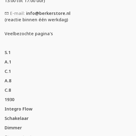
13:00 tot 17:00 uur)
E-mail:
info@berkerstore.nl
(reactie binnen één werkdag)
Veelbezochte pagina's
S.1
A.1
C.1
A.8
C.8
1930
Integro Flow
Schakelaar
Dimmer