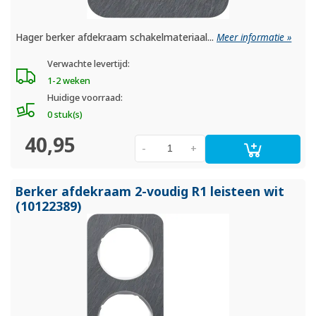
Hager berker afdekraam schakelmateriaal...
Meer informatie »
Verwachte levertijd:
1-2 weken
Huidige voorraad:
0 stuk(s)
40,95
-
+
Berker afdekraam 2-voudig R1 leisteen wit
(10122389)