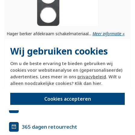
Hager berker afdekraam schakelmateriaal...
Meer informatie »
Verwachte levertijd:
Wij gebruiken cookies
1-2 weken
Huidige voorraad:
Om u de beste ervaring te bieden gebruiken wij
0 stuk(s)
cookies voor websiteanalyse en (gepersonaliseerde)
advertenties. Lees meer in ons
privacybeleid
. Wilt u
119,95
-
+
alleen noodzakelijke cookies? Klik dan
hier
.
Cookies accepteren
officiële Berker dealer
365 dagen retourrecht