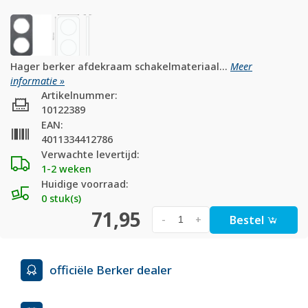
Hager berker afdekraam schakelmateriaal...
Meer
informatie »
Artikelnummer:
10122389
EAN:
4011334412786
Verwachte levertijd:
1-2 weken
Huidige voorraad:
0 stuk(s)
71,95
Bestel
-
+
officiële Berker dealer