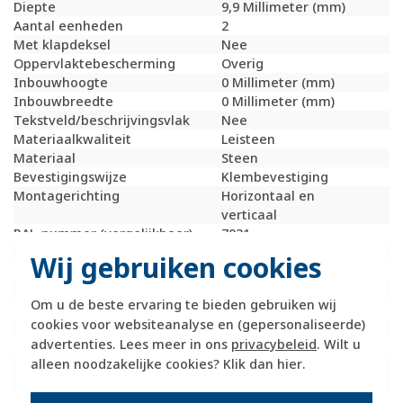
Diepte
9,9 Millimeter (mm)
Aantal eenheden
2
Met klapdeksel
Nee
Oppervlaktebescherming
Overig
Inbouwhoogte
0 Millimeter (mm)
Inbouwbreedte
0 Millimeter (mm)
Tekstveld/beschrijvingsvlak
Nee
Materiaalkwaliteit
Leisteen
Materiaal
Steen
Bevestigingswijze
Klembevestiging
Montagerichting
Horizontaal en
verticaal
RAL-nummer (vergelijkbaar)
7021
Slagvastheid
IK05
Wij gebruiken cookies
Beschermingsgraad (IP)
IP20
Geschikt voor vloerpot
Nee
Om u de beste ervaring te bieden gebruiken wij
Transparant
Nee
cookies voor websiteanalyse en (gepersonaliseerde)
Uitvoering oppervlakte
Glanzend
advertenties. Lees meer in ons
privacybeleid
. Wilt u
Geschikt voor wandgoot
Ja
alleen noodzakelijke cookies? Klik dan
hier
.
Geschikt voor
Ja
inbouwinstallatie (stucwerk)