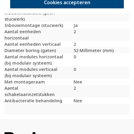
Bondige uitvoering
Nee
Cookies accepteren
Geschikt voor
Ja
inbouwinstallatie (geen
stucwerk)
Inbouwmontage (stucwerk)
Ja
Aantal eenheden
2
horizontaal
Aantal eenheden verticaal
2
Diameter boring (gaten)
52 Millimeter (mm)
Aantal modules horizontaal
0
(bij modulair systeem)
Aantal modules verticaal
0
(bij modulair systeem)
Met montageraam
Nee
Aantal
2
schakelaarinzetstukken
Antibacteriële behandeling
Nee