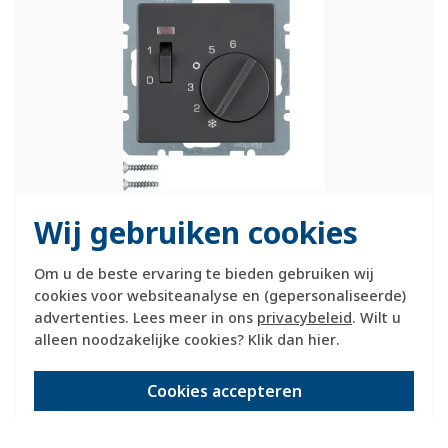
Hager berker ruimtethermostaat, meetbereik 5 - 10°C.
Meer
Wij gebruiken cookies
informatie »
Om u de beste ervaring te bieden gebruiken wij
Verwachte levertijd:
cookies voor websiteanalyse en (gepersonaliseerde)
1-2 weken
advertenties. Lees meer in ons
privacybeleid
. Wilt u
Huidige voorraad:
alleen noodzakelijke cookies? Klik dan
hier
.
0 stuk(s)
125,95
Cookies accepteren
-
+