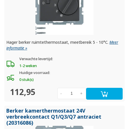
Hager berker ruimtethermostaat, meetbereik 5 - 10°C.
Meer
informatie »
Verwachte levertijd:
1-2 weken
Huidige voorraad:
0 stuk(s)
112,95
-
+
Berker kamerthermostaat 24V
verbreekcontact Q1/
Q3/
Q7 antraciet
(20316086)