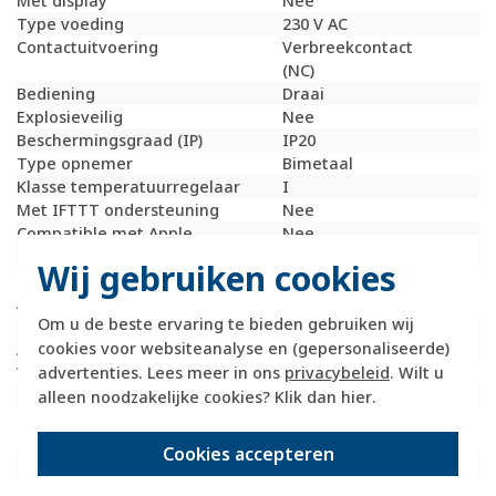
Met display
Nee
Type voeding
230 V AC
Contactuitvoering
Verbreekcontact
(NC)
Bediening
Draai
Explosieveilig
Nee
Beschermingsgraad (IP)
IP20
Type opnemer
Bimetaal
Klasse temperatuurregelaar
I
Met IFTTT ondersteuning
Nee
Compatible met Apple
Nee
HomeKit
Wij gebruiken cookies
Compatible met Google
Nee
Assistant
Om u de beste ervaring te bieden gebruiken wij
Compatible met Amazon
Nee
cookies voor websiteanalyse en (gepersonaliseerde)
Alexa
advertenties. Lees meer in ons
privacybeleid
. Wilt u
Verdekt/concealed bediening
Nee
Meetbereik onderwaarde
5 graden Celsius (°C)
alleen noodzakelijke cookies? Klik dan
hier
.
Meetbereik bovenwaarde
30 graden Celsius
(°C)
Cookies accepteren
Max. spanning contacten
4000 Volt (V)
Met ontvanger
Nee