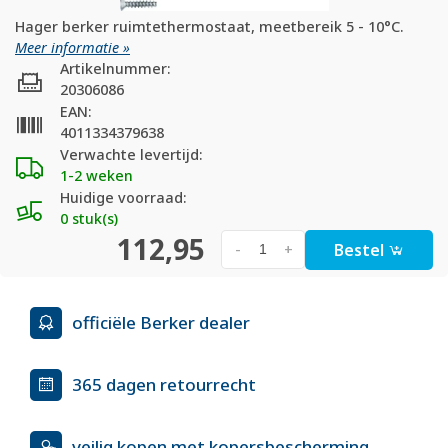
Hager berker ruimtethermostaat, meetbereik 5 - 10°C.
Meer informatie »
Artikelnummer:
20306086
EAN:
4011334379638
Verwachte levertijd:
1-2 weken
Huidige voorraad:
0 stuk(s)
112,95
Bestel
-
+
officiële Berker dealer
365 dagen retourrecht
veilig kopen met kopersbescherming