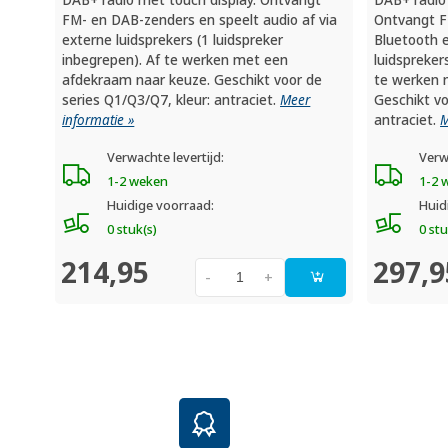
FM- en DAB-zenders en speelt audio af via
Ontvangt F
externe luidsprekers (1 luidspreker
Bluetooth e
inbegrepen). Af te werken met een
luidspreker
afdekraam naar keuze. Geschikt voor de
te werken 
series Q1/Q3/Q7, kleur: antraciet.
Meer
Geschikt vo
informatie »
antraciet.
M
Verwachte levertijd:
Verw
1-2 weken
1-2 
Huidige voorraad:
Huid
0 stuk(s)
0 stu
214,95
297,9
-
+