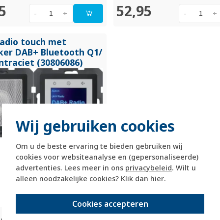
5
52,95
-
+
-
+
radio touch met
eker DAB+ Bluetooth Q1/
ntraciet (30806086)
Wij gebruiken cookies
Om u de beste ervaring te bieden gebruiken wij
cookies voor websiteanalyse en (gepersonaliseerde)
advertenties. Lees meer in ons
privacybeleid
. Wilt u
alleen noodzakelijke cookies? Klik dan
hier
.
Cookies accepteren
 met BT en touch display.