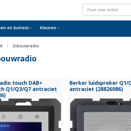
en en buiten)
Kleuren
et
Inbouwradio
bouwradio
radio touch DAB+
Berker luidspreker Q1/
th Q1/
Q3/
Q7 antraciet
antraciet (28826086)
86)