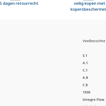
5 dagen retourrecht
veilig kopen met
kopersbeschermi
Veelbezochte 
S.1
A.1
C.1
A.8
C.8
1930
Integro Flow