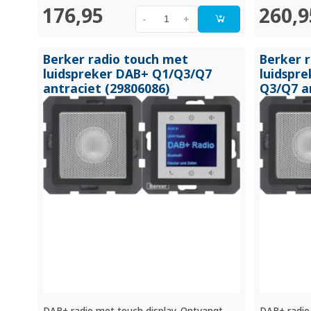
176,95
260,9
-
+
Berker radio touch met
Berker 
luidspreker DAB+ Q1/
Q3/
Q7
luidspr
antraciet (29806086)
Q3/
Q7 a
DAB+ radio met touch display. Ontvangt
DAB+ radio