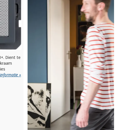
+. Dient te
ekraam
ies
informatie »