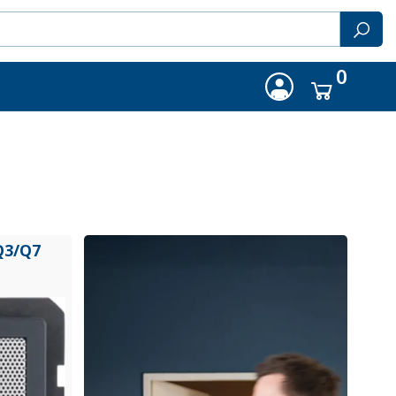
0
Q3/
Q7