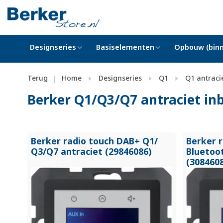
Designseries
Basiselementen
Opbouw (binn
Terug
Home
Designseries
Q1
Q1 antraci
|
Berker Q1/Q3/Q7 antraciet in
Berker radio touch DAB+ Q1/
Berker 
Q3/
Q7 antraciet (29846086)
Bluetoo
(308460