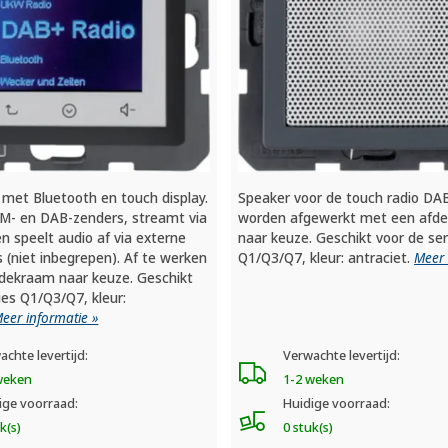
 met Bluetooth en touch display.
Speaker voor de touch radio DAB
M- en DAB-zenders, streamt via
worden afgewerkt met een afd
n speelt audio af via externe
naar keuze. Geschikt voor de ser
s (niet inbegrepen). Af te werken
Q1/Q3/Q7, kleur: antraciet.
Meer 
dekraam naar keuze. Geschikt
ies Q1/Q3/Q7, kleur:
eer informatie »
achte levertijd:
Verwachte levertijd:
weken
1-2 weken
ige voorraad:
Huidige voorraad:
k(s)
0 stuk(s)