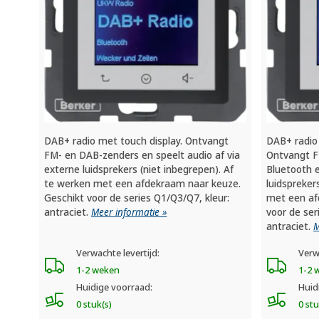
DAB+ radio met touch display. Ontvangt
DAB+ radio
FM- en DAB-zenders en speelt audio af via
Ontvangt F
externe luidsprekers (niet inbegrepen). Af
Bluetooth e
te werken met een afdekraam naar keuze.
luidspreker
Geschikt voor de series Q1/Q3/Q7, kleur:
met een af
antraciet.
Meer informatie »
voor de ser
antraciet.
M
Verwachte levertijd:
Verw
1-2 weken
1-2 
Huidige voorraad:
Huid
0 stuk(s)
0 stu