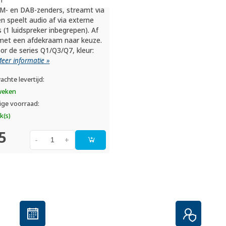
M- en DAB-zenders, streamt via
n speelt audio af via externe
s (1 luidspreker inbegrepen). Af
met een afdekraam naar keuze.
or de series Q1/Q3/Q7, kleur:
eer informatie »
achte levertijd:
weken
ige voorraad:
k(s)
5
-
+