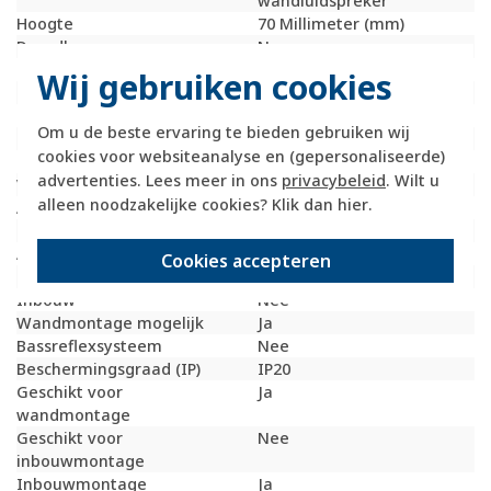
wandluidspreker
Hoogte
70 Millimeter (mm)
Draadloos
Nee
Diepte
40 Millimeter (mm)
Wij gebruiken cookies
Frequentie
170 - 18000 Hertz
Muziekbelastbaarheid
4 Watt (W)
Om u de beste ervaring te bieden gebruiken wij
Nom. belastbaarheid
3 Watt (W)
cookies voor websiteanalyse en (gepersonaliseerde)
Impedantie
4 Ohm (Ohm)
advertenties. Lees meer in ons
privacybeleid
. Wilt u
Volumeregeling
Nee
alleen noodzakelijke cookies? Klik dan
hier
.
Aantal wegen
1
Passief systeem
Ja
Actief systeem
Nee
Cookies accepteren
USB aansluiting
Nee
Inbouw
Nee
Wandmontage mogelijk
Ja
Bassreflexsysteem
Nee
Beschermingsgraad (IP)
IP20
Geschikt voor
Ja
wandmontage
Geschikt voor
Nee
inbouwmontage
Inbouwmontage
Ja