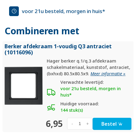
voor 21u besteld, morgen in huis*
Combineren met
Berker afdekraam 1-voudig Q3 antraciet
(10116096)
Hager berker q.1/q.3 afdekraam
schakelmateriaal, kunststof, antraciet,
(bxhxd) 80.5x80.5x9.
Meer informatie »
Verwachte levertijd:
voor 21u besteld, morgen in
huis*
Huidige voorraad:
144 stuk(s)
6,95
Bestel
-
+