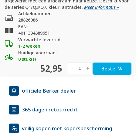
afgewerkt met een afdekraam naar keuze. Geschikt voor
de series Q1/Q3/Q7, kleur: antraciet.
Meer informatie »
Artikelnummer:
28826086
EAN:
4011334389651
Verwachte levertijd:
1-2 weken
Huidige voorraad:
0 stuk(s)
52,95
Bestel
-
+
officiële Berker dealer
365 dagen retourrecht
veilig kopen met kopersbescherming