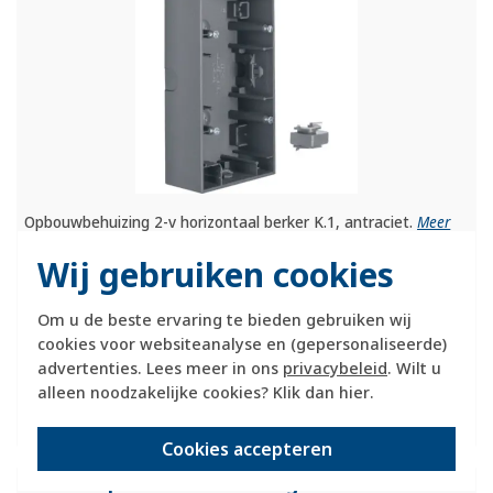
Opbouwbehuizing 2-v horizontaal berker K.1, antraciet.
Meer
informatie »
Wij gebruiken cookies
Verwachte levertijd:
1-2 weken
Om u de beste ervaring te bieden gebruiken wij
Huidige voorraad:
cookies voor websiteanalyse en (gepersonaliseerde)
0 stuk(s)
advertenties. Lees meer in ons
privacybeleid
. Wilt u
alleen noodzakelijke cookies? Klik dan
hier
.
23,95
-
+
Cookies accepteren
Berker opbouwbak 3-voudig horizontaal K1