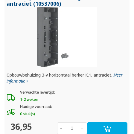
antraciet (10537006)
Opbouwbehuizing 3-v horizontaal berker K.1, antraciet.
Meer
informatie »
Verwachte levertijd:
1-2 weken
Huidige voorraad:
0 stuk(s)
36,95
-
+