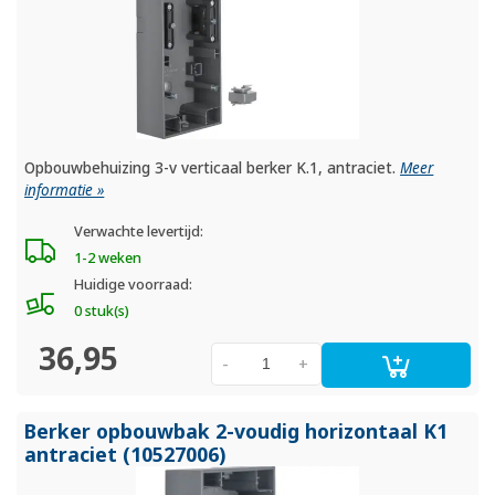
Opbouwbehuizing 3-v verticaal berker K.1, antraciet.
Meer
informatie »
Verwachte levertijd:
1-2 weken
Huidige voorraad:
0 stuk(s)
36,95
-
+
Berker opbouwbak 2-voudig horizontaal K1
antraciet (10527006)