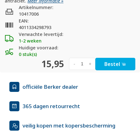
antraciet.
Meer informatie »
Artikelnummer:
10417006
EAN:
4011334298793
Verwachte levertijd:
1-2 weken
Huidige voorraad:
0 stuk(s)
15,95
Bestel
-
+
officiële Berker dealer
365 dagen retourrecht
veilig kopen met kopersbescherming