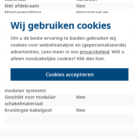
Met afdekraam
Nee
Montagerichting
Horizontaal en
verticaal
Wij gebruiken cookies
RAL-nummer (vergelijkbaar)
7021
Beschermingsgraad (IP)
IP20
Om u de beste ervaring te bieden gebruiken wij
Transparant
Nee
cookies voor websiteanalyse en (gepersonaliseerde)
Uitvoering oppervlakte
Mat
Met wartelinvoering
Nee
advertenties. Lees meer in ons
privacybeleid
. Wilt u
Met kanaalinvoering
Ja
alleen noodzakelijke cookies? Klik dan
hier
.
Schakelmateriaalbreedte
88,5 Millimeter (mm)
Schakelmateriaalhoogte
82 Millimeter (mm)
Cookies accepteren
Schakelmateriaaldiepte
41,5 Millimeter (mm)
Aantal modules (bij
0
modulair systeem)
Geschikt voor modulair
Nee
schakelmateriaal
Kruislingse kabelgoot
Nee