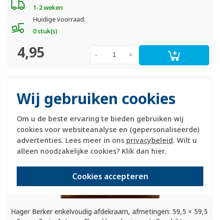
1-2 weken
Huidige voorraad:
0 stuk(s)
4,95
-
+
Berker Integro Flow afdekraam 1-voudig
Wij gebruiken cookies
bruin mat IP44 (918272591)
Om u de beste ervaring te bieden gebruiken wij
cookies voor websiteanalyse en (gepersonaliseerde)
advertenties. Lees meer in ons
privacybeleid
. Wilt u
alleen noodzakelijke cookies? Klik dan
hier
.
Cookies accepteren
Hager Berker enkelvoudig afdekraam, afmetingen: 59,5 × 59,5