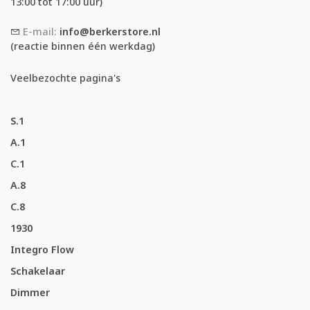
13:00 tot 17:00 uur)
E-mail:
info@berkerstore.nl
(reactie binnen één werkdag)
Veelbezochte pagina's
S.1
A.1
C.1
A.8
C.8
1930
Integro Flow
Schakelaar
Dimmer