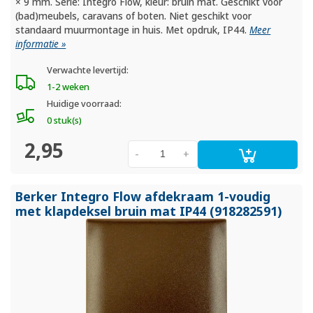
× 9 mm. Serie: Integro Flow, kleur: bruin mat. Geschikt voor
(bad)meubels, caravans of boten. Niet geschikt voor
standaard muurmontage in huis. Met opdruk, IP44.
Meer
informatie »
Verwachte levertijd:
1-2 weken
Huidige voorraad:
0 stuk(s)
2,95
-
+
Berker Integro Flow afdekraam 1-voudig
met klapdeksel bruin mat IP44 (918282591)