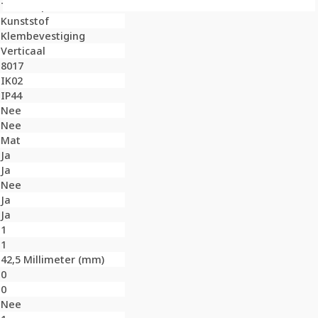
Thermoplast
Kunststof
Klembevestiging
Verticaal
8017
IK02
IP44
Nee
Nee
Mat
Ja
Ja
Nee
Ja
Ja
1
1
42,5 Millimeter (mm)
0
0
Nee