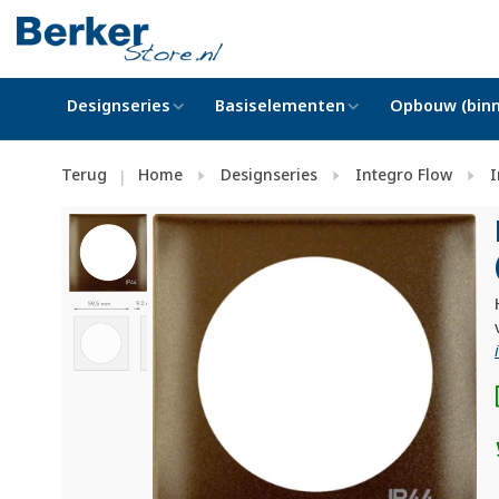
Designseries
Basiselementen
Opbouw (binn
Terug
Home
Designseries
Integro Flow
I
|