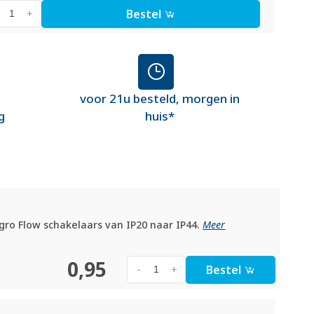
Bestel
+
voor 21u besteld, morgen in
g
huis*
ro Flow schakelaars van IP20 naar IP44.
Meer
0,95
Bestel
-
+