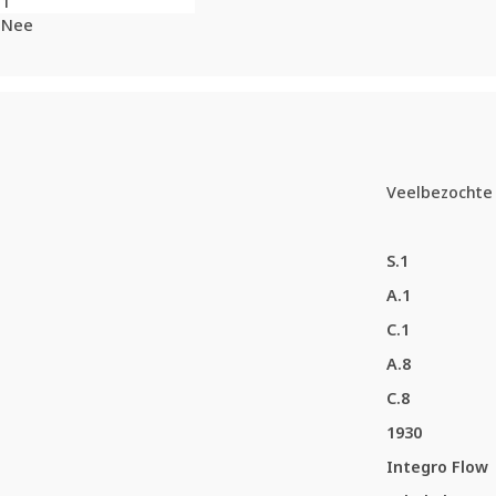
1
Nee
Veelbezochte 
S.1
A.1
C.1
A.8
C.8
1930
Integro Flow