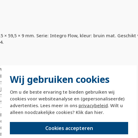
× 59,5 × 9 mm. Serie: Integro Flow, kleur: bruin mat. Geschikt
4.
Waarde
Wij gebruiken cookies
Bruin
59,5 Millimeter (mm)
Ja
Om u de beste ervaring te bieden gebruiken wij
59,5 Millimeter (mm)
cookies voor websiteanalyse en (gepersonaliseerde)
9 Millimeter (mm)
advertenties. Lees meer in ons
privacybeleid
. Wilt u
1
alleen noodzakelijke cookies? Klik dan
hier
.
Nee
Onbehandeld
Cookies accepteren
0 Millimeter (mm)
Nee